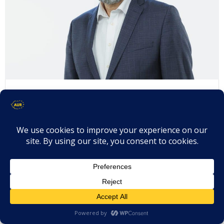
Vlăescu Virgiliu George – Interpelare –
Incapacitatea sistemului de sănătate
de a răspunde nevoilor tinerilor
dependenți de droguri, în contextul
cazului Rareș Ion și al crizei
consumului de substanțe stupefiante
April 23, 2025
Adresată: Domnului Alexandru Rafila, Ministru al