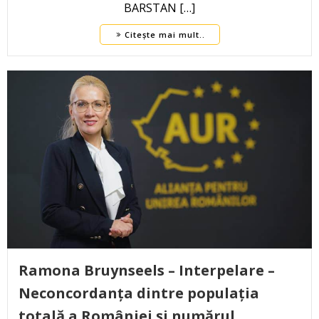
BARSTAN […]
Citește mai mult..
Ramona Bruynseels – Interpelare –
Neconcordanța dintre populația
totală a României și numărul