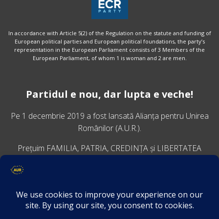
In accordance with Article 5(2) of the Regulation on the statute and funding of
European political parties and European political foundations, the party’s
representation in the European Parliament consists of 3 Members of the
European Parliament, of whom 1 is woman and 2 are men.
Partidul e nou, dar lupta e veche!
Pe 1 decembrie 2019 a fost lansată
Alianța pentru Unirea
Românilor
(A.U.R.).
Prețuim FAMILIA, PATRIA, CREDINȚA și LIBERTATEA
VINO ALĂTURI DE NOI