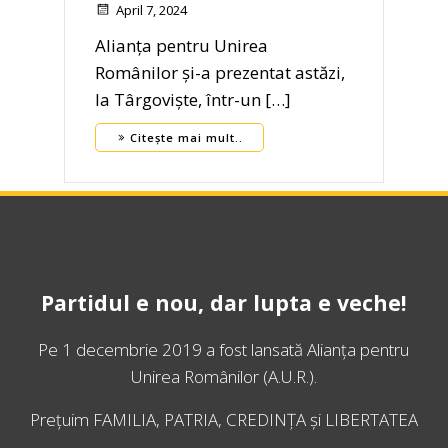
April 7, 2024
Alianța pentru Unirea
Românilor și-a prezentat astăzi,
la Târgoviște, într-un […]
Citește mai mult..
Partidul e nou, dar lupta e veche!
Pe 1 decembrie 2019 a fost lansată
Alianța pentru
Unirea Românilor
(A.U.R.).
Prețuim FAMILIA, PATRIA, CREDINȚA și LIBERTATEA