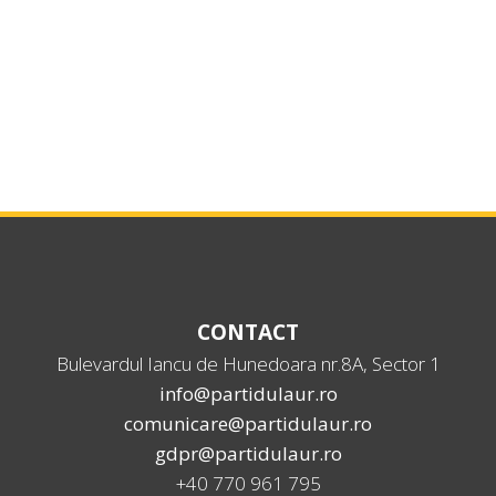
CONTACT
Bulevardul Iancu de Hunedoara nr.8A, Sector 1
info@partidulaur.ro
comunicare@partidulaur.ro
gdpr@partidulaur.ro
+40 770 961 795