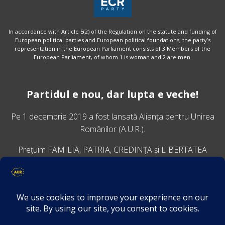
In accordance with Article 5(2) of the Regulation on the statute and funding of
European political parties and European political foundations, the party’s
representation in the European Parliament consists of 3 Members of the
European Parliament, of whom 1 is woman and 2 are men.
Partidul e nou, dar lupta e veche!
Pe 1 decembrie 2019 a fost lansată
Alianța pentru Unirea
Românilor
(A.U.R.).
Prețuim FAMILIA, PATRIA, CREDINȚA și LIBERTATEA
VINO ALĂTURI DE NOI