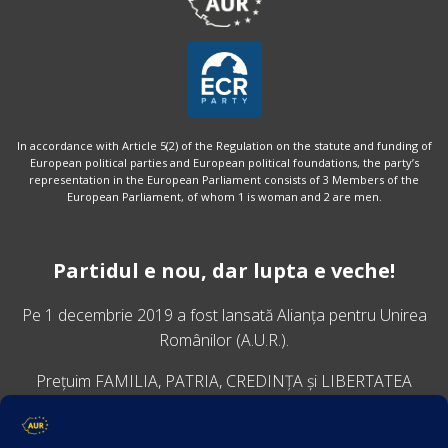
In accordance with Article 5(2) of the Regulation on the statute and funding of
European political parties and European political foundations, the party’s
representation in the European Parliament consists of 3 Members of the
European Parliament, of whom 1 is woman and 2 are men.
Partidul e nou, dar lupta e veche!
Pe 1 decembrie 2019 a fost lansată
Alianța pentru Unirea
Românilor
(A.U.R.).
Prețuim FAMILIA, PATRIA, CREDINȚA și LIBERTATEA