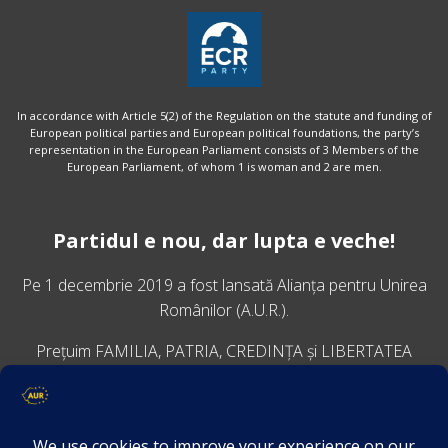
In accordance with Article 5(2) of the Regulation on the statute and funding of
European political parties and European political foundations, the party’s
representation in the European Parliament consists of 3 Members of the
European Parliament, of whom 1 is woman and 2 are men.
Partidul e nou, dar lupta e veche!
Pe 1 decembrie 2019 a fost lansată
Alianța pentru Unirea
Românilor
(A.U.R.).
Prețuim FAMILIA, PATRIA, CREDINȚA și LIBERTATEA