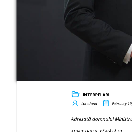
INTERPELARI
Loredana
-
February 19
Adresată domnului Ministru
MINISTERUL SĂNĂTĂȚII