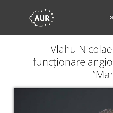
Skip
to
content
D
Vlahu Nicolae 
funcționare angiog
“Mar