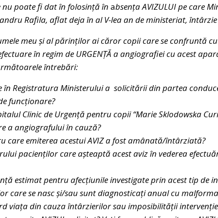
e nu poate fi dat în folosință în
a
bsența AVIZULUI pe care Mini
ndru Rafila, aflat deja în al V-lea an de ministeriat, întârzie 
numele meu și al p
ărinților ai căror copii care se confruntă cu
ectuare în regim de URGENȚĂ a angiografiei cu acest apar
următoarele întrebări:
 în Registratura Ministerului a solicitării din partea conduce
de funcționare?
pitalul Clinic de Urgență pentru copii “Marie Sklodowska Cur
re a angiografului în cauză?
ru care emiterea acestui AVIZ a fost amânată/întârziată?
lui pacienților care așteaptă acest aviz în vederea efectuări
nță estimat pentru afecțiunile investigate prin acest tip de 
or care se nasc și/sau sunt diagnosticați anual cu malformaț
ierd viața din cauza întârzierilor sau imposibilității intervenț