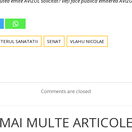
utea emite AVIZUL solicitat? Veți face publică emiterea AVIZ
STERUL SANATATII
SENAT
VLAHU NICOLAE
Post
navigation
Comments are closed
MAI MULTE ARTICOL