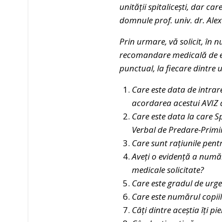
unității spitalicești, dar car
domnule prof. univ. dr. Alexa
Prin urmare, vă solicit, în 
recomandare medicală de ef
punctual, la fiecare dintre 
Care este data de intrare
acordarea acestui AVIZ 
Care este data la care S
Verbal de Predare-Primi
Care sunt rațiunile pent
Aveți o evidență a număru
medicale solicitate?
Care este gradul de urge
Care este numărul copiil
Câți dintre aceștia îți p