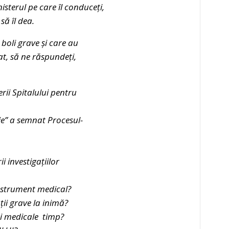
sterul pe care îl conduceți,
să îl dea.
 boli grave și care au
at
,
să ne răspundeți,
rii Spitalului pentru
ie” a semnat Procesul-
i investigațiilor
instrument medical?
ii grave la inimă?
iei medicale timp?