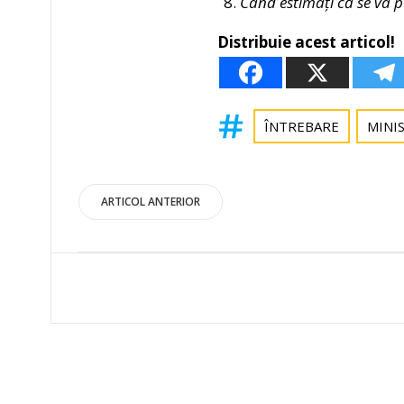
Când estimați că se va p
Distribuie acest articol!
ÎNTREBARE
MINI
Post
ARTICOL ANTERIOR
navigation