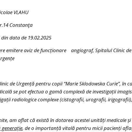
icolae VLAHU
Nr.14 Constanţa
 din data de 19.02.2025
ere emitere aviz de funcționare angiograf, Spitalul Clinic d
urgențe
 Clinic de Urgență pentru copii “Marie Sklodowska Curie”, în ca
icală se pot efectua o gamă complexă de investigații imagisti
tigații radiologice complexe (cistografii, urografii, irigografi
te, am aflat că există în dotarea acestei unități medicale ș
 generație
, de o importanță vitală pentru micii pacienți aflaț