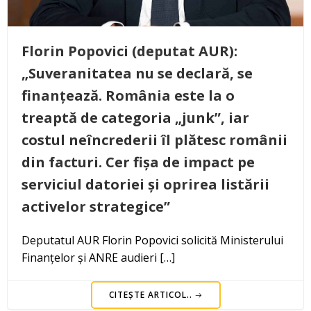
Florin Popovici (deputat AUR):
„Suveranitatea nu se declară, se
finanțează. România este la o
treaptă de categoria „junk”, iar
costul neîncrederii îl plătesc românii
din facturi. Cer fișa de impact pe
serviciul datoriei și oprirea listării
activelor strategice”
Deputatul AUR Florin Popovici solicită Ministerului
Finanțelor și ANRE audieri […]
CITEȘTE ARTICOL..