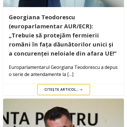
Georgiana Teodorescu
(europarlamentar AUR/ECR):
„Trebuie să protejăm fermierii
români în fața dăunătorilor unici și
a concurenței neloiale din afara UE!”
Europarlamentarul Georgiana Teodorescu a depus
o serie de amendamente la […]
CITEȘTE ARTICOL..