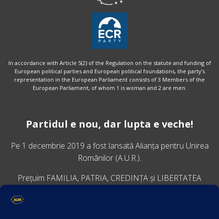
In accordance with Article 5(2) of the Regulation on the statute and funding of
European political parties and European political foundations, the party’s
representation in the European Parliament consists of 3 Members of the
European Parliament, of whom 1 is woman and 2 are men.
Partidul e nou, dar lupta e veche!
Pe 1 decembrie 2019 a fost lansată
Alianța pentru Unirea
Românilor
(A.U.R.).
Prețuim FAMILIA, PATRIA, CREDINȚA și LIBERTATEA