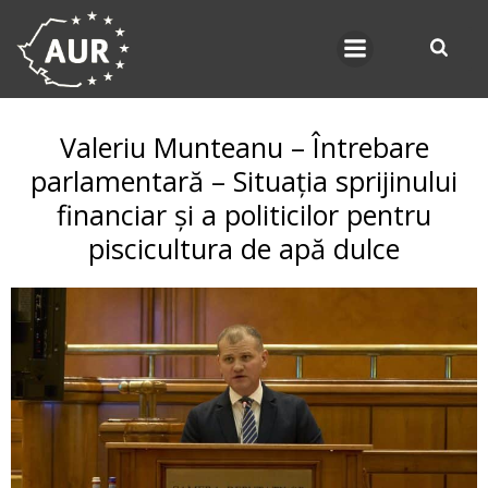
Skip
to
content
Valeriu Munteanu – Întrebare
parlamentară – Situația sprijinului
financiar și a politicilor pentru
piscicultura de apă dulce