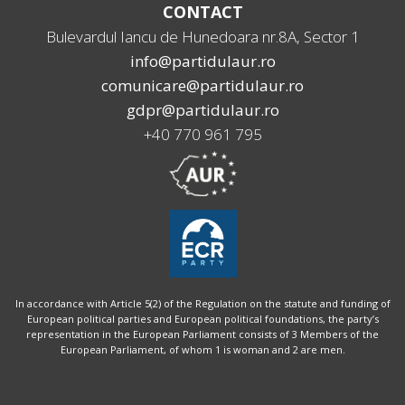
CONTACT
Bulevardul Iancu de Hunedoara nr.8A, Sector 1
info@partidulaur.ro
comunicare@partidulaur.ro
gdpr@partidulaur.ro
+40 770 961 795
In accordance with Article 5(2) of the Regulation on the statute and funding of
European political parties and European political foundations, the party’s
representation in the European Parliament consists of 3 Members of the
European Parliament, of whom 1 is woman and 2 are men.