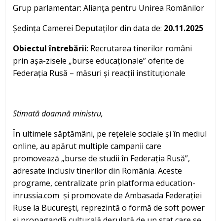
Grup parlamentar: Alianța pentru Unirea Românilor
Ședința Camerei Deputaților din data de:
20.11.2025
Obiectul întrebării
: Recrutarea tinerilor români
prin așa-zisele „burse educaționale” oferite de
Federația Rusă – măsuri și reacții instituționale
Stimată doamnă ministru,
În ultimele săptămâni, pe rețelele sociale și în mediul
online, au apărut multiple campanii care
promovează „burse de studii în Federația Rusă”,
adresate inclusiv tinerilor din România. Aceste
programe, centralizate prin platforma education-
inrussia.com și promovate de Ambasada Federației
Ruse la București, reprezintă o formă de soft power
și propagandă culturală derulată de un stat care se