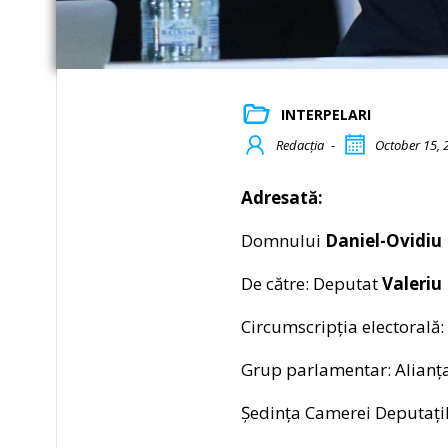
INTERPELARI
Redacția
-
October 15, 
Adresată:
Domnului
Daniel-Ovidiu
De către: Deputat
Valeri
Circumscripția electorală
Grup parlamentar: Alianț
Ședința Camerei Deputațil