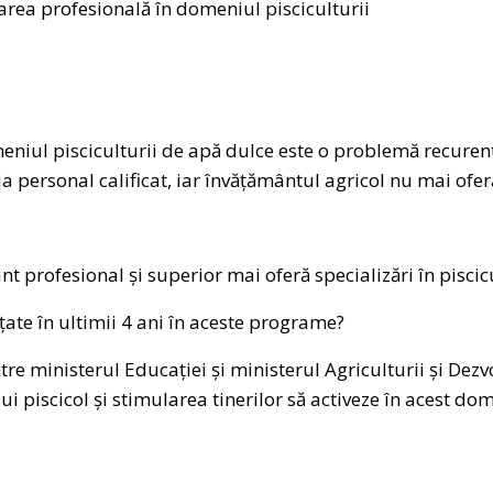
area profesională în domeniul pisciculturii
meniul pisciculturii de apă dulce este o problemă recure
 personal calificat, iar învățământul agricol nu mai oferă
ânt profesional și superior mai oferă specializări în pisci
nțate în ultimii 4 ani în aceste programe?
re ministerul Educației și ministerul Agriculturii și Dezv
ui piscicol și stimularea tinerilor să activeze în acest do