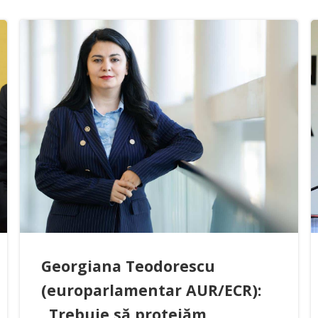
Georgiana Teodorescu
(europarlamentar AUR/ECR):
„Trebuie să protejăm