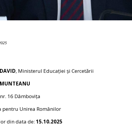
2025
 DAVID
, Ministerul Educației și Cercetării
u MUNTEANU
: nr. 16 Dâmbovița
a pentru Unirea Românilor
or din data de:
15.10.2025