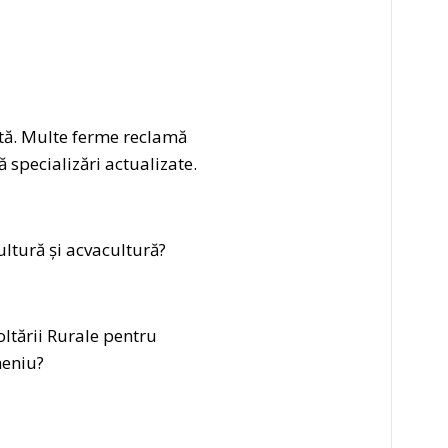
ntă. Multe ferme reclamă
 specializări actualizate.
cultură și acvacultură?
oltării Rurale pentru
meniu?