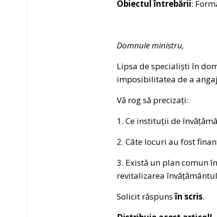
Obiectul întrebării
: Form
Domnule ministru,
Lipsa de specialiști în do
imposibilitatea de a angaja
Vă rog să precizați:
1. Ce instituții de învățăm
2. Câte locuri au fost fina
3. Există un plan comun înt
revitalizarea învățământul
Solicit răspuns
în scris
.