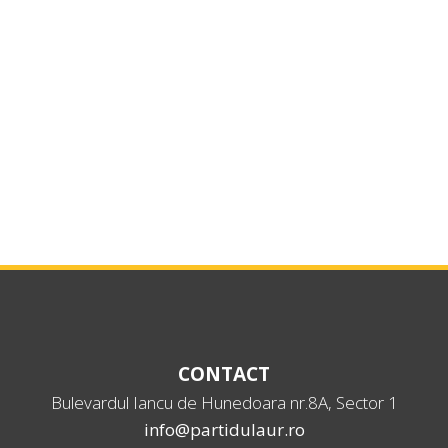
CONTACT
Bulevardul Iancu de Hunedoara nr.8A, Sector 1
info@partidulaur.ro