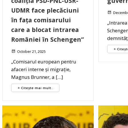
coaliția PSD-PNL-USR-
guvern
UDMR face plecăciuni
Decembe
în fața comisarului
„Intrarea
care a blocat intrarea
Schengen 
demnități
României în Schengen”
Citeșt
October 21, 2025
„Comisarul european pentru
afaceri interne și migrație,
Magnus Brunner, a […]
Citește mai mult..