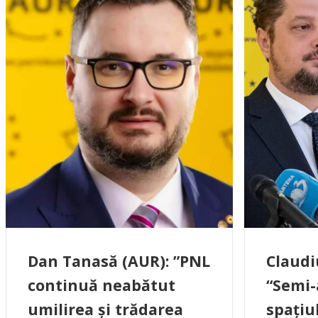
Dan Tanasă (AUR): ”PNL
Claudi
continuă neabătut
“Semi-
umilirea și trădarea
spațiu