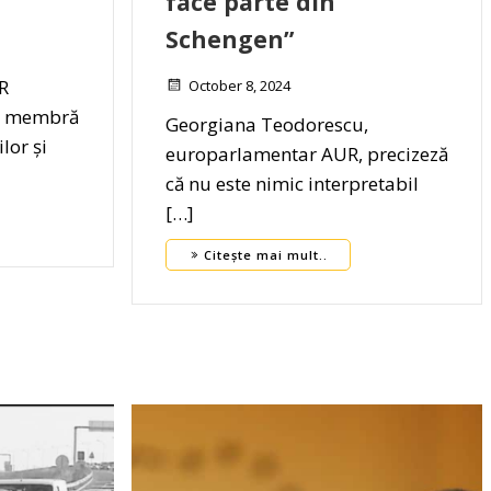
face parte din
Schengen”
R
October 8, 2024
, membră
Georgiana Teodorescu,
lor și
europarlamentar AUR, precizeză
că nu este nimic interpretabil
[…]
Citește mai mult..