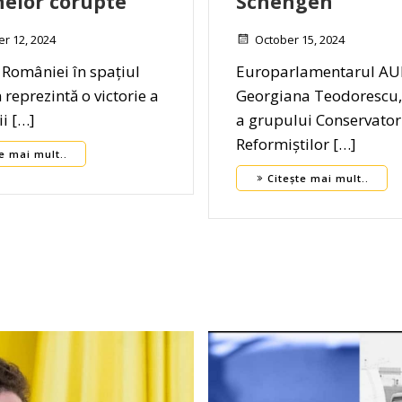
elor corupte”
Schengen”
r 12, 2024
October 15, 2024
 României în spațiul
Europarlamentarul AU
reprezintă o victorie a
Georgiana Teodorescu
i […]
a grupului Conservatori
Reformiștilor […]
e mai mult..
Citește mai mult..