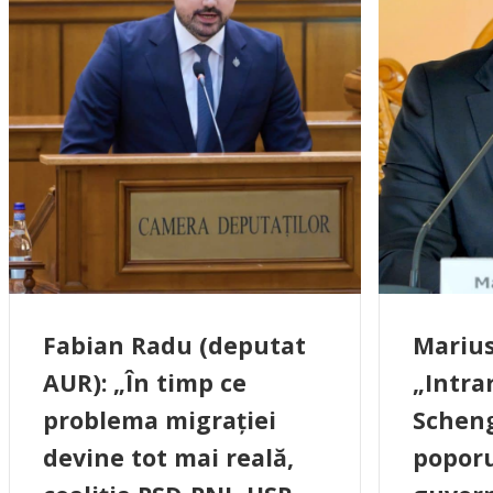
Fabian Radu (deputat
Marius
AUR): „În timp ce
„Intra
problema migrației
Scheng
devine tot mai reală,
poporu