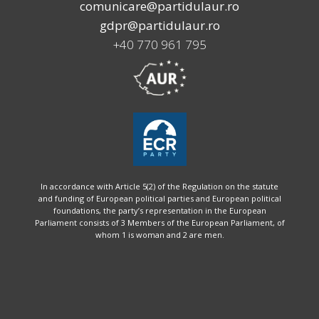
comunicare@partidulaur.ro
gdpr@partidulaur.ro
+40 770 961 795
In accordance with Article 5(2) of the Regulation on the statute
and funding of European political parties and European political
foundations, the party’s representation in the European
Parliament consists of 3 Members of the European Parliament, of
whom 1 is woman and 2 are men.