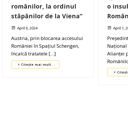
românilor, la ordinul
o insu
stăpânilor de la Viena”
Român
April 6, 2024
April 1, 
Austria, prin blocarea accesului
Președint
României în Spațiul Schengen,
Național
încalcă tratatele […]
Alianței 
Românilo
Citește mai mult..
Citeșt