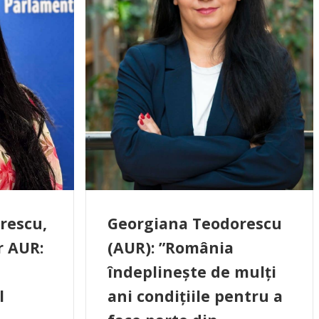
rescu,
Georgiana Teodorescu
 AUR:
(AUR): ”România
îndeplinește de mulți
l
ani condițiile pentru a