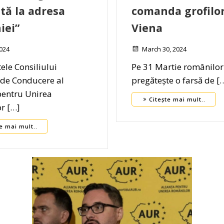
ltă la adresa
comanda grofilor
iei”
Viena
2024
March 30, 2024
ele Consiliului
Pe 31 Martie românilor 
 de Conducere al
pregătește o farsă de [
pentru Unirea
Citește mai mult..
r […]
e mai mult..