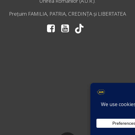
Unirea Românilor
(A.U.R.).
Prețuim FAMILIA, PATRIA, CREDINȚA și LIBERTATEA