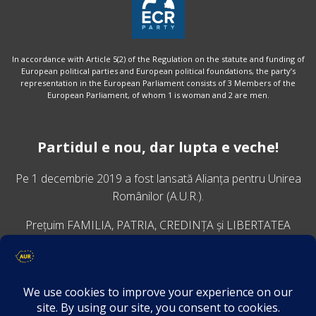
In accordance with Article 5(2) of the Regulation on the statute and funding of
European political parties and European political foundations, the party’s
representation in the European Parliament consists of 3 Members of the
European Parliament, of whom 1 is woman and 2 are men.
Partidul e nou, dar lupta e veche!
Pe 1 decembrie 2019 a fost lansată
Alianța pentru Unirea
Românilor
(A.U.R.).
Prețuim FAMILIA, PATRIA, CREDINȚA și LIBERTATEA
VINO ALĂTURI DE NOI