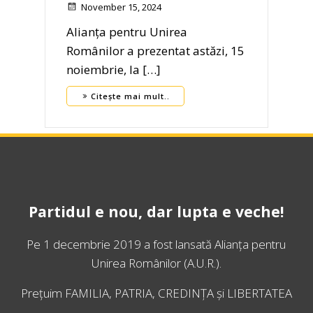
November 15, 2024
Alianța pentru Unirea
Românilor a prezentat astăzi, 15
noiembrie, la […]
Citește mai mult..
Partidul e nou, dar lupta e veche!
Pe 1 decembrie 2019 a fost lansată
Alianța pentru
Unirea Românilor
(A.U.R.).
Prețuim FAMILIA, PATRIA, CREDINȚA și LIBERTATEA