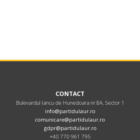
CONTACT
Bulevardul Iancu de Hunedoara nr.8A, Sector 1
info@partidulaur.ro
comunicare@partidulaur.ro
gdpr@partidulaur.ro
+40 770 961 795