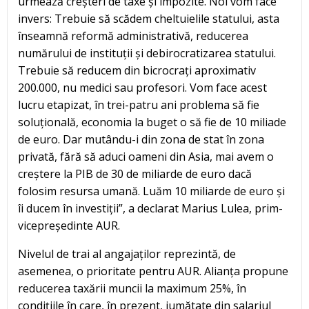
urmează creșteri de taxe și impozite. Noi vom face
invers: Trebuie să scădem cheltuielile statului, asta
înseamnă reformă administrativă, reducerea
numărului de instituții și debirocratizarea statului.
Trebuie să reducem din bicrocrați aproximativ
200.000, nu medici sau profesori. Vom face acest
lucru etapizat, în trei-patru ani problema să fie
soluțională, economia la buget o să fie de 10 miliade
de euro. Dar mutându-i din zona de stat în zona
privată, fără să aduci oameni din Asia, mai avem o
creștere la PIB de 30 de miliarde de euro dacă
folosim resursa umană. Luăm 10 miliarde de euro și
îi ducem în investiții”, a declarat Marius Lulea, prim-
vicepreședinte AUR.
Nivelul de trai al angajaților reprezintă, de
asemenea, o prioritate pentru AUR. Alianța propune
reducerea taxării muncii la maximum 25%, în
condițiile în care, în prezent, jumătate din salariul