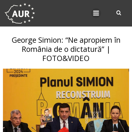
Skip
to
content
George Simion: “Ne apropiem în
România de o dictatură” |
FOTO&VIDEO