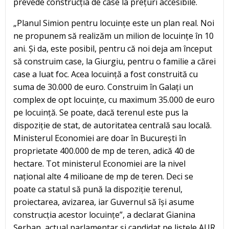
prevede construcția de case la prețuri accesibile.
„Planul Simion pentru locuințe este un plan real. Noi
ne propunem să realizăm un milion de locuințe în 10
ani. Și da, este posibil, pentru că noi deja am început
să construim case, la Giurgiu, pentru o familie a cărei
case a luat foc. Acea locuință a fost construită cu
suma de 30.000 de euro. Construim în Galați un
complex de opt locuințe, cu maximum 35.000 de euro
pe locuință. Se poate, dacă terenul este pus la
dispoziție de stat, de autoritatea centrală sau locală.
Ministerul Economiei are doar în București în
proprietate 400.000 de mp de teren, adică 40 de
hectare. Tot ministerul Economiei are la nivel
național alte 4 milioane de mp de teren. Deci se
poate ca statul să pună la dispoziție terenul,
proiectarea, avizarea, iar Guvernul să își asume
construcția acestor locuințe”, a declarat Gianina
Șerban, actual parlamentar și candidat pe listele AUR