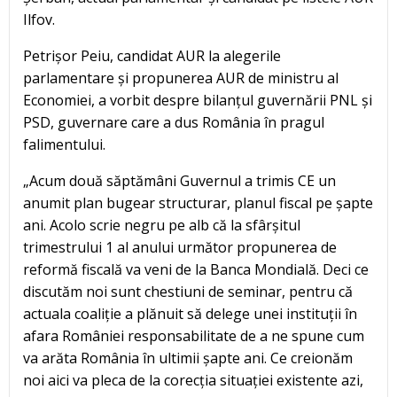
Ilfov.
Petrișor Peiu, candidat AUR la alegerile
parlamentare și propunerea AUR de ministru al
Economiei, a vorbit despre bilanțul guvernării PNL și
PSD, guvernare care a dus România în pragul
falimentului.
„Acum două săptămâni Guvernul a trimis CE un
anumit plan bugear structurar, planul fiscal pe șapte
ani. Acolo scrie negru pe alb că la sfârșitul
trimestrului 1 al anului următor propunerea de
reformă fiscală va veni de la Banca Mondială. Deci ce
discutăm noi sunt chestiuni de seminar, pentru că
actuala coaliție a plănuit să delege unei instituții în
afara României responsabilitate de a ne spune cum
va arăta România în ultimii șapte ani. Ce creionăm
noi aici va pleca de la corecția situației existente azi,