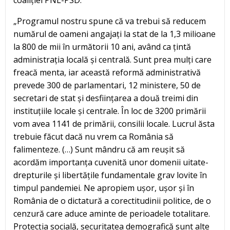
coaliției PNL-PSD.
„Programul nostru spune că va trebui să reducem
numărul de oameni angajați la stat de la 1,3 milioane
la 800 de mii în următorii 10 ani, având ca țintă
administrația locală și centrală. Sunt prea mulți care
freacă menta, iar această reformă administrativă
prevede 300 de parlamentari, 12 ministere, 50 de
secretari de stat și desființarea a două treimi din
instituțiile locale și centrale. În loc de 3200 primării
vom avea 1141 de primării, consilii locale. Lucrul ăsta
trebuie făcut dacă nu vrem ca România să
falimenteze. (…) Sunt mândru că am reușit să
acordăm importanța cuvenită unor domenii uitate-
drepturile și libertățile fundamentale grav lovite în
timpul pandemiei. Ne apropiem ușor, ușor și în
România de o dictatură a corectitudinii politice, de o
cenzură care aduce aminte de perioadele totalitare.
Protecția socială, securitatea demografică sunt alte