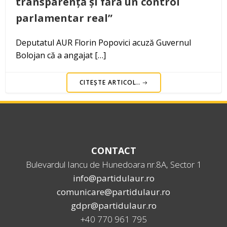
transparență și fără un control
parlamentar real”
Deputatul AUR Florin Popovici acuză Guvernul
Bolojan că a angajat […]
CITEȘTE ARTICOL..
CONTACT
Bulevardul Iancu de Hunedoara nr.8A, Sector 1
info@partidulaur.ro
comunicare@partidulaur.ro
gdpr@partidulaur.ro
+40 770 961 795