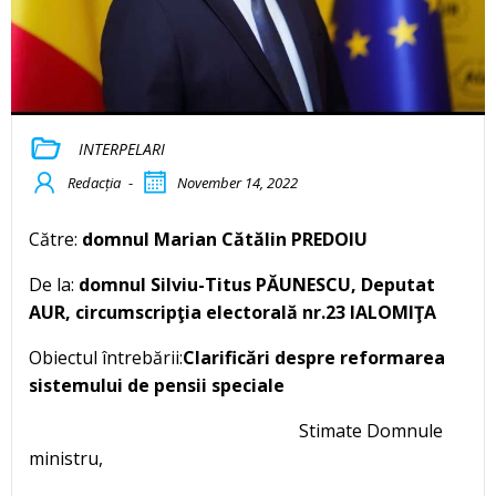
INTERPELARI
Redacția
-
November 14, 2022
Către:
domnul
Marian Cătălin PREDOIU
De la:
domnul Silviu-Titus PĂUNESCU, Deputat
AUR, circumscripţia electorală nr.23 IALOMIŢA
Obiectul întrebării:
Clarificări despre reformarea
sistemului de pensii speciale
Stimate Domnule
ministru,