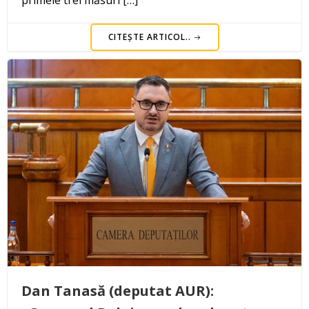
primele trei măsuri […]
CITEȘTE ARTICOL..
Dan Tanasă (deputat AUR):