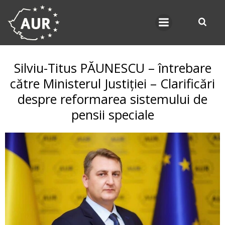
Skip
to
content
Silviu-Titus PĂUNESCU – întrebare
către Ministerul Justiției – Clarificări
despre reformarea sistemului de
pensii speciale