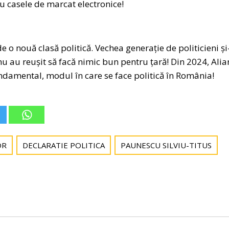
u casele de marcat electronice!
ouă clasă politică. Vechea generație de politicieni și-a
 nu au reușit să facă nimic bun pentru țară! Din 2024, Ali
damental, modul în care se face politică în România!
OR
DECLARATIE POLITICA
PAUNESCU SILVIU-TITUS
Post
navigation