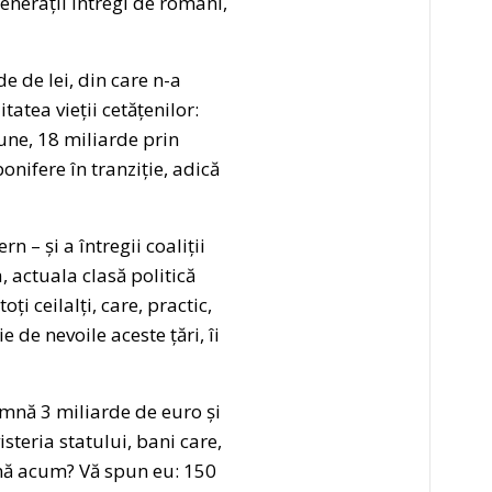
enerații întregi de români,
 de lei, din care n-a
atea vieții cetățenilor:
une, 18 miliarde prin
onifere în tranziție, adică
n – și a întregii coaliții
 actuala clasă politică
ți ceilalți, care, practic,
ie de nevoile aceste țări, îi
nă 3 miliarde de euro și
isteria statului, bani care,
până acum? Vă spun eu: 150