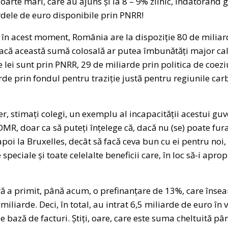
rte mari, care au ajuns și la 8 – 9% zilnic, îndatorând g
ardele de euro disponibile prin PNRR!
n acest moment, România are la dispoziție 80 de miliarde
dacă această sumă colosală ar putea îmbunătăți major calit
lei sunt prin PNRR, 29 de miliarde prin politica de coezi
arde prin fondul pentru traziție justă pentru regiunile carb
r, stimați colegi, un exemplu al incapacității acestui guver
, doar ca să puteți înțelege că, dacă nu (se) poate fura,
poi la Bruxelles, decât să facă ceva bun cu ei pentru noi, to
 speciale și toate celelalte beneficii care, în loc să-i aprop
 primit, până acum, o prefinanțare de 13%, care înseam
iliarde. Deci, în total, au intrat 6,5 miliarde de euro în v
pe bază de facturi. Știți, oare, care este suma cheltuită 