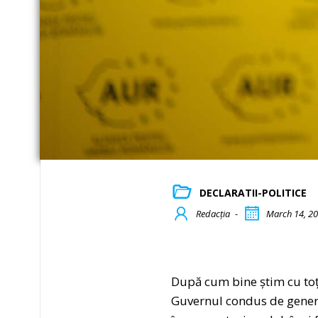
DECLARATII-POLITICE
Redacția
-
March 14, 2
După cum bine știm cu toți
Guvernul condus de general