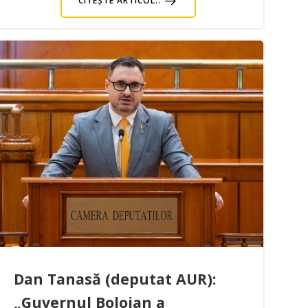
CITEȘTE ARTICOL..
Dan Tanasă (deputat AUR):
„Guvernul Bolojan a