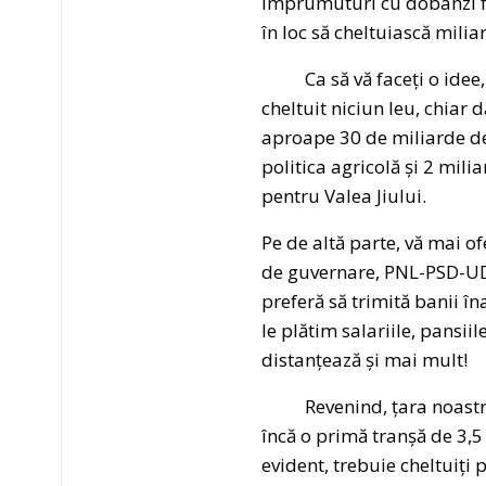
împrumuturi cu dobânzi foa
în loc să cheltuiască mili
Ca să vă faceți o idee, î
cheltuit niciun leu, chiar 
aproape 30 de miliarde de 
politica agricolă și 2 mili
pentru Valea Jiului.
Pe de altă parte, vă mai ofe
de guvernare, PNL-PSD-UDMR
preferă să trimită banii îna
le plătim salariile, pansiile
distanțează și mai mult!
Revenind, țara noastră a
încă o primă tranșă de 3,5 m
evident, trebuie cheltuiți 