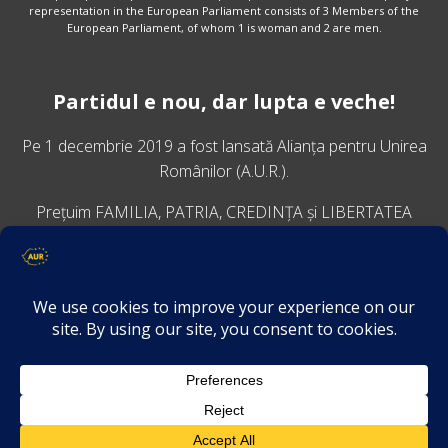
representation in the European Parliament consists of 3 Members of the
European Parliament, of whom 1 is woman and 2 are men.
Partidul e nou, dar lupta e veche!
Pe 1 decembrie 2019 a fost lansată
Alianța pentru Unirea
Românilor
(A.U.R.).
Prețuim FAMILIA, PATRIA, CREDINȚA și LIBERTATEA
VINO ALĂTURI DE NOI
Descarcă aplicația Platforma AUR
Termeni și condiții de confidențialitate
GDPR