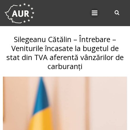
Skip
to
content
Silegeanu Cătălin – Întrebare –
Veniturile încasate la bugetul de
stat din TVA aferentă vânzărilor de
carburanți