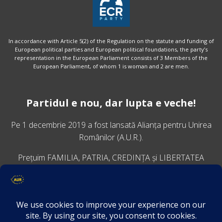
In accordance with Article 5(2) of the Regulation on the statute and funding of
European political parties and European political foundations, the party’s
representation in the European Parliament consists of 3 Members of the
European Parliament, of whom 1 is woman and 2 are men.
Partidul e nou, dar lupta e veche!
Pe 1 decembrie 2019 a fost lansată
Alianța pentru Unirea
Românilor
(A.U.R.).
Prețuim FAMILIA, PATRIA, CREDINȚA și LIBERTATEA
VINO ALĂTURI DE NOI