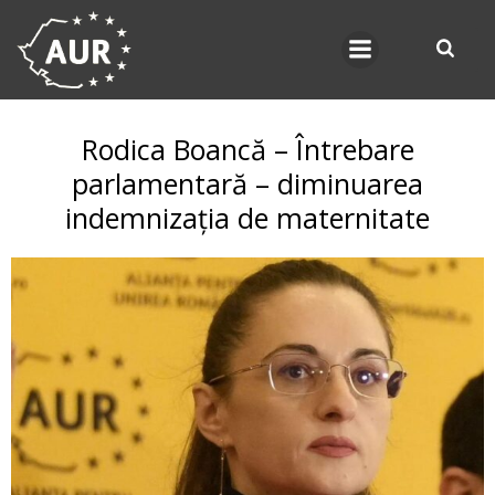
Skip
to
content
Rodica Boancă – Întrebare
parlamentară – diminuarea
indemnizația de maternitate