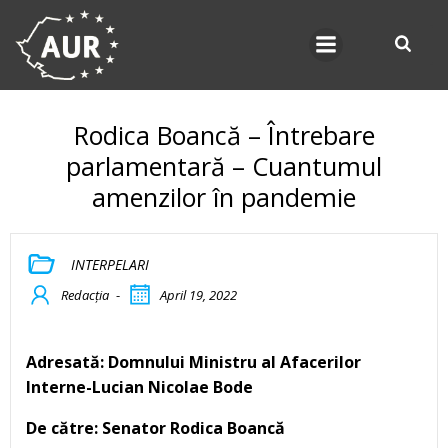
Skip
to
content
Rodica Boancă – Întrebare
parlamentară – Cuantumul
amenzilor în pandemie
INTERPELARI
Redacția
-
April 19, 2022
Adresată: Domnului Ministru al Afacerilor
Interne
-Lucian Nicolae Bode
De către: Senator Rodica Boancă