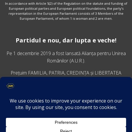
In accordance with Article 5(2) of the Regulation on the statute and funding of
European political parties and European political foundations, the party’s
representation in the European Parliament consists of 3 Members of the
European Parliament, of whom 1 is woman and 2 are men.
Partidul e nou, dar lupta e veche!
Pe 1 decembrie 2019 a fost lansată
Alianța pentru Unirea
Românilor
(A.U.R.).
Prețuim FAMILIA, PATRIA, CREDINȚA și LIBERTATEA
VINO ALĂTURI DE NOI
Descarcă aplicația Platforma AUR
Termeni și condiții de confidențialitate