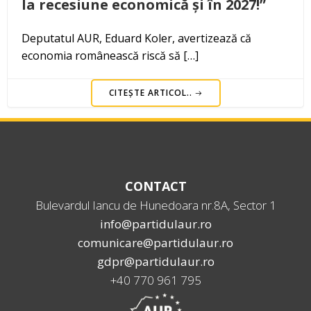
la recesiune economică și în 2027!”
Deputatul AUR, Eduard Koler, avertizează că
economia românească riscă să […]
CITEȘTE ARTICOL..
CONTACT
Bulevardul Iancu de Hunedoara nr.8A, Sector 1
info@partidulaur.ro
comunicare@partidulaur.ro
gdpr@partidulaur.ro
+40 770 961 795