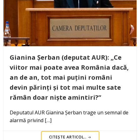
Gianina Șerban (deputat AUR): „Ce
viitor mai poate avea România dacă,
an de an, tot mai puțini români
devin părinți și tot mai multe sate
rămân doar niște amintiri?”
Deputatul AUR Gianina Șerban trage un semnal de
alarmă privind […]
CITEȘTE ARTICOL..