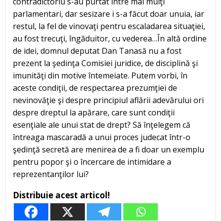
contradictoriu s-au purtat între mai mulţi
parlamentari, dar sesizare i s-a făcut doar unuia, iar
restul, la fel de vinovaţi pentru escaladarea situaţiei,
au fost trecuţi, îngăduitor, cu vederea…În altă ordine
de idei, domnul deputat Dan Tanasă nu a fost
prezent la şedinţa Comisiei juridice, de disciplină şi
imunităţi din motive întemeiate. Putem vorbi, în
aceste condiţii, de respectarea prezumţiei de
nevinovăţie şi despre principiul aflării adevărului ori
despre dreptul la apărare, care sunt condiţii
esenţiale ale unui stat de drept? Să înţelegem că
întreaga mascaradă a unui proces judecat într-o
şedinţă secretă are menirea de a fi doar un exemplu
pentru popor şi o încercare de intimidare a
reprezentanţilor lui?
Distribuie acest articol!