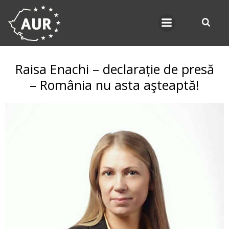
Skip
to
content
Raisa Enachi – declarație de presă
– România nu asta aşteaptă!