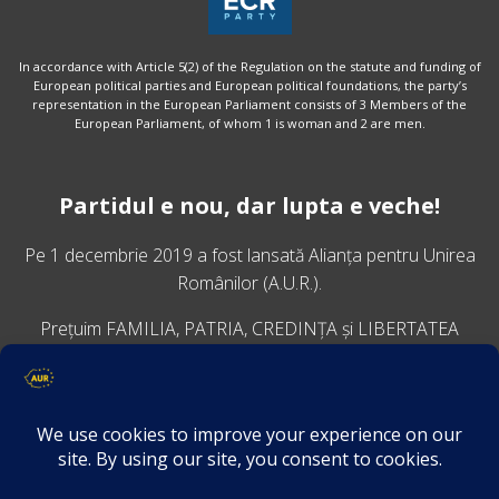
In accordance with Article 5(2) of the Regulation on the statute and funding of
European political parties and European political foundations, the party’s
representation in the European Parliament consists of 3 Members of the
European Parliament, of whom 1 is woman and 2 are men.
Partidul e nou, dar lupta e veche!
Pe 1 decembrie 2019 a fost lansată
Alianța pentru Unirea
Românilor
(A.U.R.).
Prețuim FAMILIA, PATRIA, CREDINȚA și LIBERTATEA
VINO ALĂTURI DE NOI