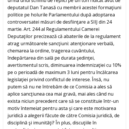
urma unui schimb de replici pe un ton ridicat avut de
deputatul Dan Tanasă cu membrii acestei formaţiuni
politice pe holurile Parlamentului după adoptarea
controversatei măsuri de desfiinţare a SIIJ din 24
martie. Art. 244 al Regulamentului Camerei
Deputaţilor precizează că abaterile de la regulament
atrag următoarele sancţiuni: atenţionare verbală,
chemarea la ordine, tragerea cuvântului,
îndepărtarea din sală pe durata şedinţei,
avertismentul scris, diminuarea indemnizaţiei cu 10%
pe o perioadă de maximum 3 luni pentru încălcarea
legislaţiei privind conflictul de interese. Însă, nu
putem să nu ne întrebăm de ce Comisia a ales să
aplice sancţiunea cea mai gravă, mai ales când nu
exista niciun precedent care să se constituie într-un
motiv întemeiat pentru asta şi care este motivarea
juridică a alegerii făcute de către Comisia juridică, de
disciplină şi imunităţi? În plus, discuţiile în