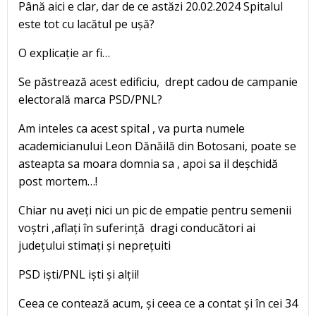
Până aici e clar, dar de ce astăzi 20.02.2024 Spitalul
este tot cu lacătul pe ușă?
O explicație ar fi…
Se păstrează acest edificiu, drept cadou de campanie
electorală marca PSD/PNL?
Am inteles ca acest spital , va purta numele
academicianului Leon Dănăilă din Botosani, poate se
asteapta sa moara domnia sa , apoi sa il deșchidă
post mortem…!
Chiar nu aveți nici un pic de empatie pentru semenii
voștri ,aflați în suferință dragi conducători ai
județului stimați și neprețuiti
PSD iști/PNL iști și alții!
Ceea ce contează acum, și ceea ce a contat și în cei 34