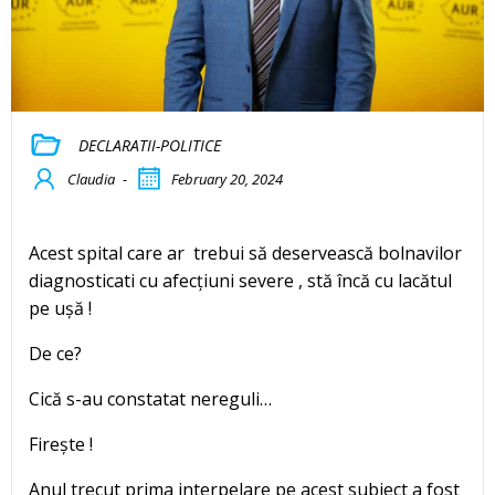
DECLARATII-POLITICE
Claudia
-
February 20, 2024
Acest spital care ar trebui să deservească bolnavilor
diagnosticati cu afecțiuni severe , stă încă cu lacătul
pe ușă !
De ce?
Cică s-au constatat nereguli…
Firește !
Anul trecut prima interpelare pe acest subiect a fost