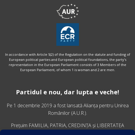
In accordance with Article 5(2) of the Regulation on the statute and funding of
European political parties and European political foundations, the party’s
representation in the European Parliament consists of 3 Members of the
European Parliament, of whom 1 is woman and 2 are men.
Partidul e nou, dar lupta e veche!
Pe 1 decembrie 2019 a fost lansată
Alianța pentru Unirea
Românilor
(A.U.R.).
Prețuim FAMILIA, PATRIA, CREDINȚA și LIBERTATEA