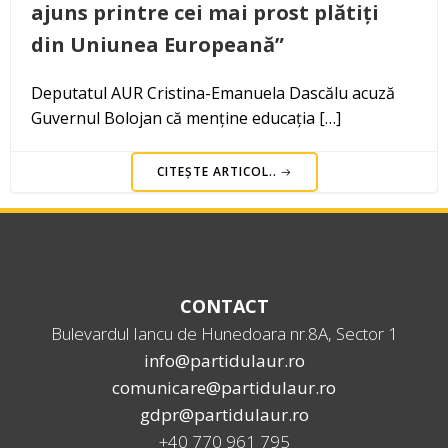
ajuns printre cei mai prost plătiți
din Uniunea Europeană”
Deputatul AUR Cristina-Emanuela Dascălu acuză
Guvernul Bolojan că menține educația […]
CITEȘTE ARTICOL..
CONTACT
Bulevardul Iancu de Hunedoara nr.8A, Sector 1
info@partidulaur.ro
comunicare@partidulaur.ro
gdpr@partidulaur.ro
+40 770 961 795