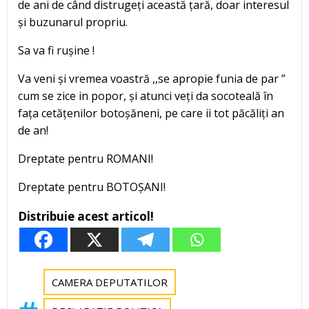
de ani de când distrugeți această țară, doar interesul
și buzunarul propriu.
Sa va fi rușine !
Va veni și vremea voastră ,,se apropie funia de par ”
cum se zice in popor, și atunci veți da socoteală în
fața cetățenilor botoșăneni, pe care ii tot păcăliți an
de an!
Dreptate pentru ROMANI!
Dreptate pentru BOTOȘANI!
Distribuie acest articol!
CAMERA DEPUTATILOR