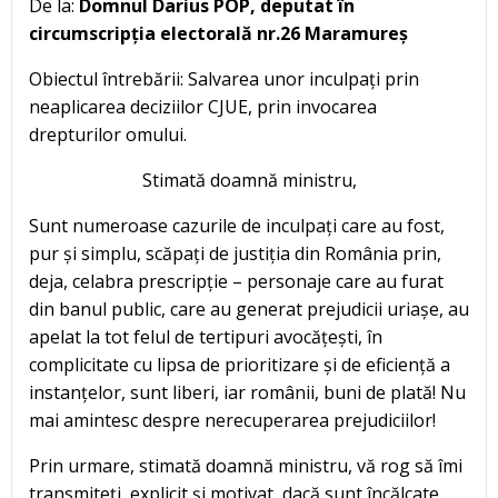
De la:
Domnul Darius POP, deputat în
circumscripția electorală nr.26 Maramureș
Obiectul întrebării: Salvarea unor inculpați prin
neaplicarea deciziilor CJUE, prin invocarea
drepturilor omului.
Stimată doamnă ministru,
Sunt numeroase cazurile de inculpați care au fost,
pur și simplu, scăpați de justiția din România prin,
deja, celabra prescripție – personaje care au furat
din banul public, care au generat prejudicii uriașe, au
apelat la tot felul de tertipuri avocățești, în
complicitate cu lipsa de prioritizare și de eficiență a
instanțelor, sunt liberi, iar românii, buni de plată! Nu
mai amintesc despre nerecuperarea prejudiciilor!
Prin urmare, stimată doamnă ministru, vă rog să îmi
transmiteți, explicit și motivat, dacă sunt încălcate,