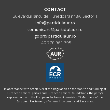
CONTACT
Bulevardul Iancu de Hunedoara nr.8A, Sector 1
info@partidulaur.ro
comunicare@partidulaur.ro
gdpr@partidulaur.ro
+40 770 961 795
In accordance with Article 5(2) of the Regulation on the statute and funding of
European political parties and European political foundations, the party’s
representation in the European Parliament consists of 3 Members of the
European Parliament, of whom 1 is woman and 2 are men.