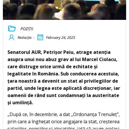
POZIȚII
Redacția
-
February 24, 2025
Senatorul AUR, Petrișor Peiu, atrage atenția
asupra unui nou abuz grav al lui Marcel Ciolacu,
care distruge orice urmă de echitate și
legalitate în România. Sub conducerea acestuia,
țara noastră a devenit un stat al privilegiilor de
partid, unde legea este aplicată discreționar, iar
oamenii de rând sunt condamnați la austeritate
și umilință.
„După ce, în decembrie, a dat „Ordonanța Trenuleț”,
prin care a înghețat orice angajare la stat, creșterea
salariilor, pensiilor și alocațiilor, iată că acum același