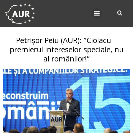
Skip
to
content
Petrișor Peiu (AUR): ”Ciolacu –
premierul intereselor speciale, nu
al românilor!”