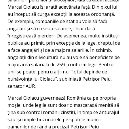
Marcel Ciolacu își arată adevărata față. Din pixul lui
au început să curgă excepții la această ordonanță.
De exemplu, companiile de stat au voie să facă
angajări și să crească salariile, chiar dacă
înregistrează pierderi. De asemenea, multe instituții
publice au primit, prin excepție de la lege, dreptul de
a face angajări și de a majora salariile. În schimb,
angajații din silvicultură nu au voie să beneficieze de
majorarea salarială de 25%, conform legii. Pentru
unii se poate, pentru alții nu. Totul depinde de
bunăvoința lui Ciolacu”, subliniază Petrișor Peiu,
senator AUR.
Marcel Ciolacu guvernează România ca pe propria
moșie, unde legile sunt doar o mascaradă menită să
țină sub control românii cinstiți, în timp ce anturajul
său își umple buzunarele pe spatele muncii
oamenilor de rând a precizat Petrișor Peiu.