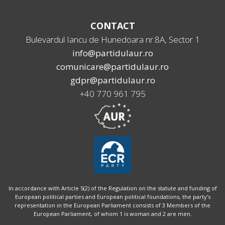
CONTACT
Bulevardul Iancu de Hunedoara nr.8A, Sector 1
info@partidulaur.ro
comunicare@partidulaur.ro
gdpr@partidulaur.ro
+40 770 961 795
In accordance with Article 5(2) of the Regulation on the statute and funding of
European political parties and European political foundations, the party’s
representation in the European Parliament consists of 3 Members of the
European Parliament, of whom 1 is woman and 2 are men.