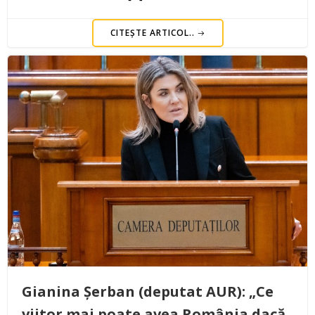
CITEȘTE ARTICOL..
Gianina Șerban (deputat AUR): „Ce
viitor mai poate avea România dacă,