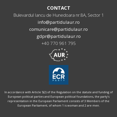
CONTACT
Bulevardul Iancu de Hunedoara nr.8A, Sector 1
info@partidulaur.ro
comunicare@partidulaur.ro
gdpr@partidulaur.ro
+40 770 961 795
In accordance with Article 5(2) of the Regulation on the statute and funding of
European political parties and European political foundations, the party’s
representation in the European Parliament consists of 3 Members of the
European Parliament, of whom 1 is woman and 2 are men.