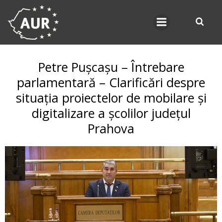
Skip
to
content
Petre Pușcașu – Întrebare
parlamentară – Clarificări despre
situația proiectelor de mobilare și
digitalizare a școlilor județul
Prahova