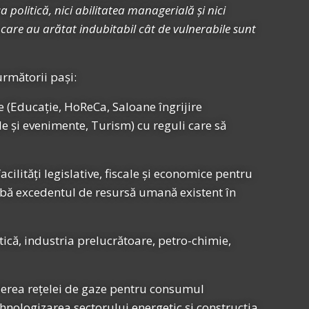
politică, nici abilitatea managerială și nici
 care au arătat indubitabil cât de vulnerabile sunt
următorii pași:
e (Educație, HoReCa, Saloane îngrijire
e și evenimente, Turism) cu reguli care să
lități legislative, fiscale și economice pentru
arbă excedentul de resursă umană existent în
tică, industria prelucrătoare, petro-chimie,
derea rețelei de gaze pentru consumul
ehnologizarea sectorului energetic și construcția