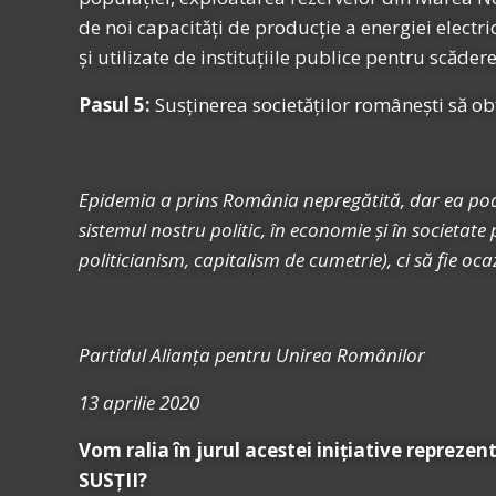
de noi capacități de producție a energiei electri
și utilizate de instituțiile publice pentru scăder
Pasul 5:
Susținerea societăților românești să ob
Epidemia a prins România nepregătită, dar ea poate 
sistemul nostru politic, în economie și în societat
politicianism, capitalism de cumetrie), ci să fie oc
Partidul Alianța pentru Unirea Românilor
13 aprilie 2020
Vom ralia în jurul acestei inițiative reprezent
SUSȚII?