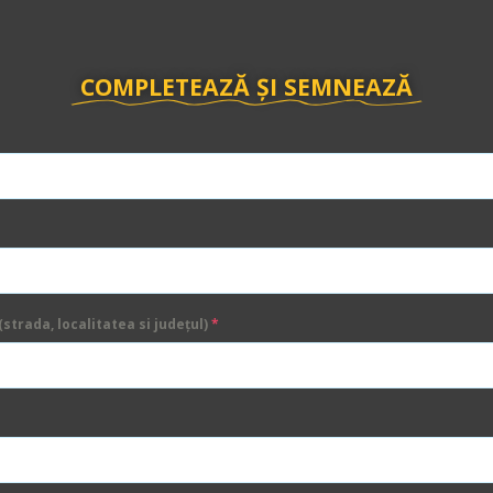
COMPLETEAZĂ ȘI SEMNEAZĂ
strada, localitatea si județul)
*