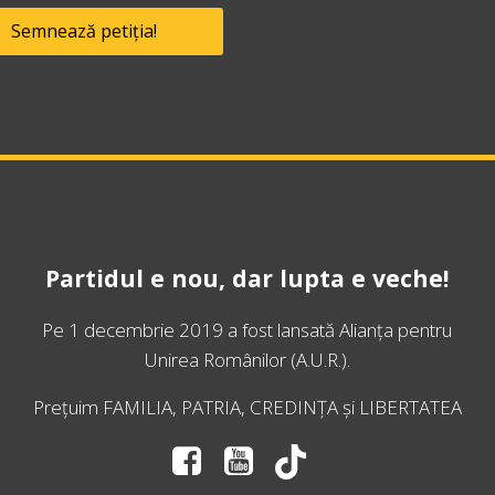
Semnează petiția!
Partidul e nou, dar lupta e veche!
Pe 1 decembrie 2019 a fost lansată
Alianța pentru
Unirea Românilor
(A.U.R.).
Prețuim FAMILIA, PATRIA, CREDINȚA și LIBERTATEA