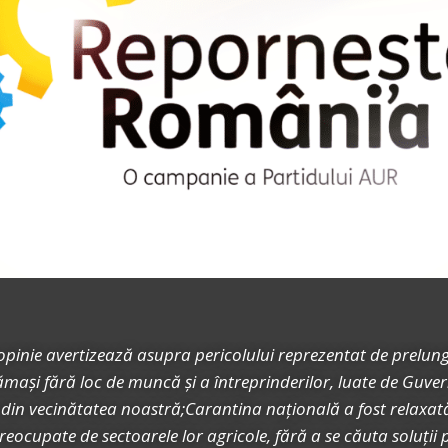
 opinie avertizează asupra pericolului reprezentat de prelung
rămași fără loc de muncă și a întreprinderilor, luate de Guv
i din vecinătatea noastră;Carantina națională a fost relaxat
reocupate de sectoarele lor agricole, fără a se căuta soluți