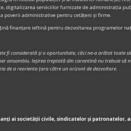
ce, digitalizarea serviciilor furnizate de administrația p
ea poverii administrative pentru cetățeni și firme.
țină finanțare ieftină pentru dezvoltarea programelor naț
fi considerată și o oportunitate, căci ne-a arătat toate slă
e per ansamblu. Ieșirea treptată din carantină nu trebuie să 
azia de a reorienta țara către un orizont de dezvoltare.
anți ai societății civile, sindicatelor și patronatelor, 