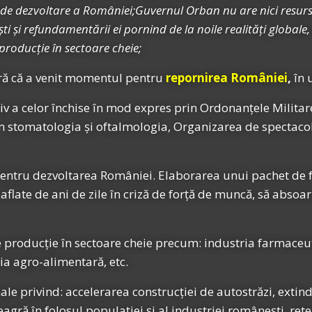
e de dezvoltare a României;Guvernul Orban nu are nici resursa 
 și refundamentării ei pornind de la noile realități globale,
producție în sectoare cheie;
ă că a venit momentul pentru
repornirea României
,
în 
siv a celor închise în mod expres prin Ordonanțele Militar
m stomatologia și oftalmologia, Organizarea de spectacol
ntru dezvoltarea României. Elaborarea unui pachet de faci
aflate de ani de zile în criză de forță de muncă, să abso
de producție în sectoare cheie precum: industria farmaceu
ria agro-alimentară, etc.
 privind: accelerarea construcției de autostrăzi, extin
gră în folosul populației și al industriei românești, ret