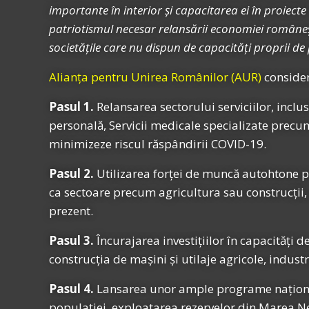
importante în interior și capacitarea ei în proiect
patriotismul necesar relansării economiei românești
societățile care nu dispun de capacități proprii de 
Alianța pentru Unirea Românilor (AUR)
consider
Pasul 1.
Relansarea sectorului serviciilor, inclu
personală, Servicii medicale specializate precu
minimizeze riscul răspândirii COVID-19.
Pasul 2.
Utilizarea forței de muncă autohtone pe
ca sectoare precum agricultura sau construcții, 
prezent.
Pasul 3.
Încurajarea investițiilor în capacități 
construcția de mașini și utilaje agricole, indust
Pasul 4.
Lansarea unor ample programe naționale
populației, exploatarea rezervelor din Marea Nea