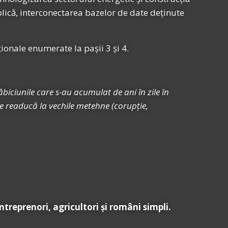
ublică, interconectarea bazelor de date deținute
ionale enumerate la pașii 3 și 4.
biciunile care s-au acumulat de ani în zile în
ne readucă la vechile metehne (corupție,
antreprenori, agricultori și români simpli.