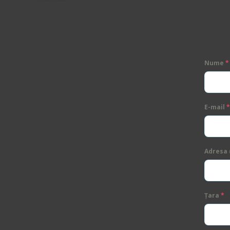
Nume
*
E-mail
*
Adresa (
Țara
*