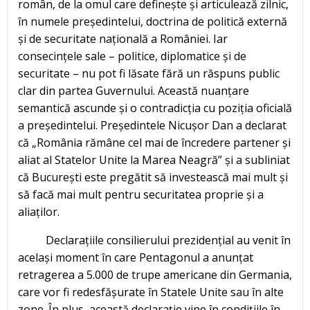
român, de la omul care definește și articulează zilnic,
în numele președintelui, doctrina de politică externă
și de securitate națională a României. Iar
consecințele sale – politice, diplomatice și de
securitate – nu pot fi lăsate fără un răspuns public
clar din partea Guvernului. Această nuanțare
semantică ascunde și o contradicția cu poziția oficială
a președintelui. Președintele Nicușor Dan a declarat
că „România rămâne cel mai de încredere partener și
aliat al Statelor Unite la Marea Neagră” și a subliniat
că București este pregătit să investească mai mult și
să facă mai mult pentru securitatea proprie și a
aliaților.
Declarațiile consilierului prezidențial au venit în
același moment în care Pentagonul a anunțat
retragerea a 5.000 de trupe americane din Germania,
care vor fi redesfășurate în Statele Unite sau în alte
zone. În plus, această declarație vine în condițiile în