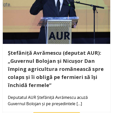
Ștefăniță Avrămescu (deputat AUR):
„Guvernul Bolojan și Nicușor Dan
împing agricultura românească spre
colaps și îi obligă pe fermieri să își
închidă fermele”
Deputatul AUR Ștefăniță Avrămescu acuză
Guvernul Bolojan și pe președintele […]