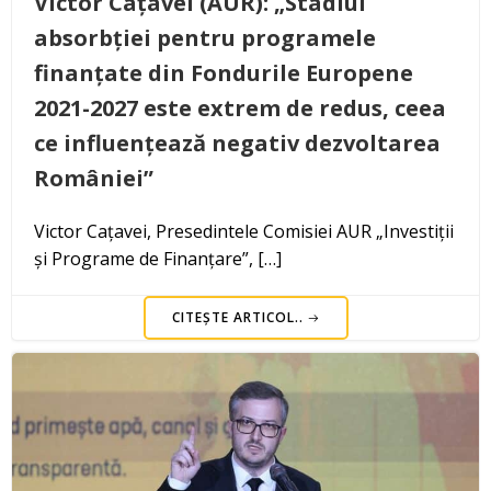
Victor Cațavei (AUR): „Stadiul
absorbției pentru programele
finanțate din Fondurile Europene
2021-2027 este extrem de redus, ceea
ce influențează negativ dezvoltarea
României”
Victor Cațavei, Presedintele Comisiei AUR „Investiții
și Programe de Finanțare”, […]
CITEȘTE ARTICOL..