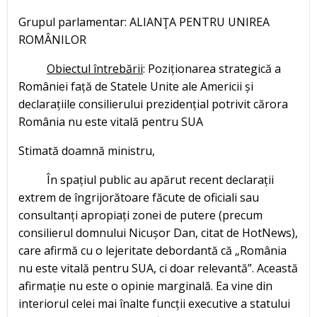
Grupul parlamentar: ALIANŢA PENTRU UNIREA
ROMÂNILOR
Obiectul întrebării
: Poziționarea strategică a
României față de Statele Unite ale Americii și
declarațiile consilierului prezidențial potrivit cărora
România nu este vitală pentru SUA
Stimată doamnă ministru,
În spațiul public au apărut recent declarații
extrem de îngrijorătoare făcute de oficiali sau
consultanți apropiați zonei de putere (precum
consilierul domnului Nicușor Dan, citat de HotNews),
care afirmă cu o lejeritate debordantă că „România
nu este vitală pentru SUA, ci doar relevantă”. Această
afirmație nu este o opinie marginală. Ea vine din
interiorul celei mai înalte funcții executive a statului