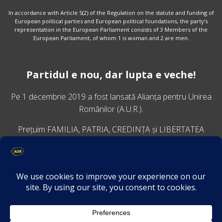
In accordance with Article 5(2) of the Regulation on the statute and funding of
European political parties and European political foundations, the party’s
representation in the European Parliament consists of 3 Members of the
European Parliament, of whom 1 is woman and 2 are men.
Partidul e nou, dar lupta e veche!
Pe 1 decembrie 2019 a fost lansată
Alianța pentru Unirea
Românilor
(A.U.R.).
Prețuim FAMILIA, PATRIA, CREDINȚA și LIBERTATEA
VINO ALĂTURI DE NOI
Descarcă aplicația Platforma AUR