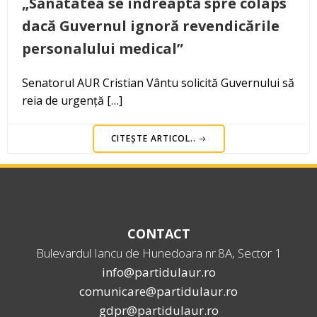
„Sănătatea se îndreaptă spre colaps
dacă Guvernul ignoră revendicările
personalului medical”
Senatorul AUR Cristian Vântu solicită Guvernului să
reia de urgență […]
CITEȘTE ARTICOL..
CONTACT
Bulevardul Iancu de Hunedoara nr.8A, Sector 1
info@partidulaur.ro
comunicare@partidulaur.ro
gdpr@partidulaur.ro