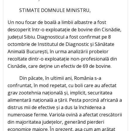
STIMATE DOMNULE MINISTRU,
Un nou focar de boală a limbii albastre a fost
descoperit într-o exploatație de bovine din Cisnădie,
județul Sibiu. Diagnosticul a fost confirmat pe 8
octombrie de Institutul de Diagnostic și Sănătate
Animală București, în urma analizării probelor
recoltate dintr-o exploatație non-profesională din
Cisnădie, care deține un efectiv de 69 de bovine.
Din păcate, în ultimii ani, România s-a
confruntat, în mod repetat, cu boli care au afectat
grav zootehnia națională și, implicit, securitatea
alimentară națională a țării. Pesta porcină africană a
distrus mii de efective și a dus la închiderea a
numeroase ferme. Variola ovină a afectat crescătorii
din majoritatea județelor, generând pierderi
economice majore. În prezent, așa cum am arătat