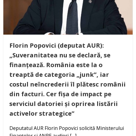
Florin Popovici (deputat AUR):
„Suveranitatea nu se declară, se
finanțează. România este la o
treaptă de categoria „junk”, iar
costul neîncrederii îl plătesc românii
din facturi. Cer fișa de impact pe
serviciul datoriei și oprirea listării
activelor strategice”
Deputatul AUR Florin Popovici solicită Ministerului
Finanțelor și ANRE audieri […]