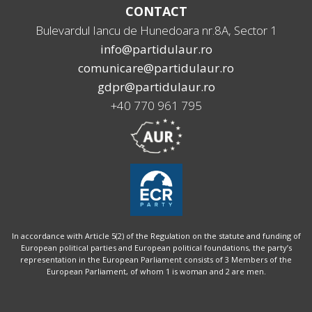
CONTACT
Bulevardul Iancu de Hunedoara nr.8A, Sector 1
info@partidulaur.ro
comunicare@partidulaur.ro
gdpr@partidulaur.ro
+40 770 961 795
In accordance with Article 5(2) of the Regulation on the statute and funding of
European political parties and European political foundations, the party’s
representation in the European Parliament consists of 3 Members of the
European Parliament, of whom 1 is woman and 2 are men.