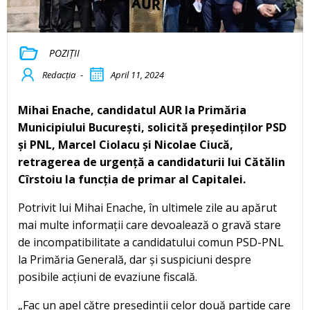
POZIȚII
Redacția
-
April 11, 2024
Mihai Enache, candidatul AUR la Primăria
Municipiului București, solicită președinților PSD
și PNL, Marcel Ciolacu și Nicolae Ciucă,
retragerea de urgență a candidaturii lui Cătălin
Cîrstoiu la funcția de primar al Capitalei.
Potrivit lui Mihai Enache, în ultimele zile au apărut
mai multe informații care devoalează o gravă stare
de incompatibilitate a candidatului comun PSD-PNL
la Primăria Generală, dar și suspiciuni despre
posibile acțiuni de evaziune fiscală.
„Fac un apel către președinții celor două partide care