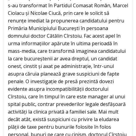
s-au transformat în Partidul Comasat Român, Marcel
Ciolacu și Nicolae Ciucă, prin care le solicit să
renunțe imediat la propunerea candidatului pentru
Primăria Municipiului București în persoana
domnului doctor Cătălin Cîrstoiu. Fac acest apel în
urma informațiilor apărute în ultima perioadă în
mass-media, care transformă imaginea candidatului
la care bucureștenii ar avea dreptul, un candidat
onest, cinstit și axat pe administrație, într-unul
asupra căruia planează grave suspiciuni de fapte
penale. O investigație de presă prezintă dovezi
evidente asupra incompatibilității doctorului
Cîrstoiu, care în timpul în care este manager al unui
spital public, contrar prevederilor legale desfășoară
activități la clinica privată a familiei sale. Mai mult
decât atât, există suspiciuni cu privire la eludarea
plății de taxe pentru bunurile folosite în folos
personal, bunuri pe care cu cinism, doctorul Cîrstoiu