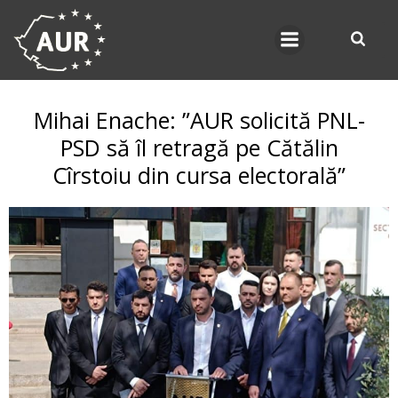
Skip
to
content
Mihai Enache: ”AUR solicită PNL-
PSD să îl retragă pe Cătălin
Cîrstoiu din cursa electorală”