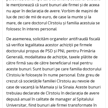
le menționează că sunt bunuri ale firmei și de aceea
nu apar în declarația de avere. Vorbim de mașini de
lux de zeci de mii de euro, de case la munte și la
mare, de care doctorul Cîrstoiu și familia acestuia se
folosesc în interes personal.
De asemenea, solicităm organelor antifraudă fiscală
să verifice legalitatea acestor achiziții pe firmele
doctorului propus de PSD și PNL pentru Primăria
Generală, modalitatea de achiziție, taxele plătite de
către firmă sau de către beneficiarul real pentru
aceste bunuri. Sunt bunuri pe care familia doctorului
Cîrstoiu le folosește în nume personal. Este greu de
crezut că societățile familiei Cîrstoiu au nevoie de
case de vacanță la Mamaia și la Sinaia. Aceste bunuri
trebuiau declarate de Cîrstoiu în declarația de avere
depusă anual în calitate de manager al Spitalului
Universitar, fiind bunuri ale firmei transformate în