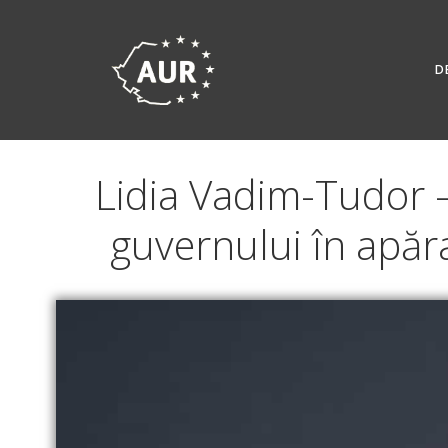
Skip
to
content
D
Lidia Vadim-Tudor –
guvernului în apăr