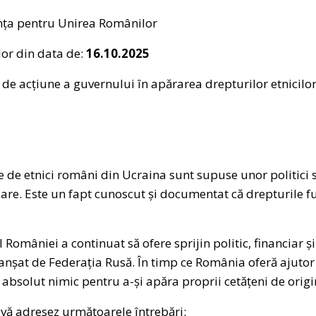
nța pentru Unirea Românilor
or din data de:
16.10.2025
de acțiune a guvernului în apărarea drepturilor etnicilo
le de etnici români din Ucraina sunt supuse unor politici 
zare. Este un fapt cunoscut și documentat că drepturile 
României a continuat să ofere sprijin politic, financiar și
lanșat de Federația Rusă. În timp ce România oferă ajutor 
ce absolut nimic pentru a-și apăra proprii cetățeni de orig
ă vă adresez următoarele întrebări: