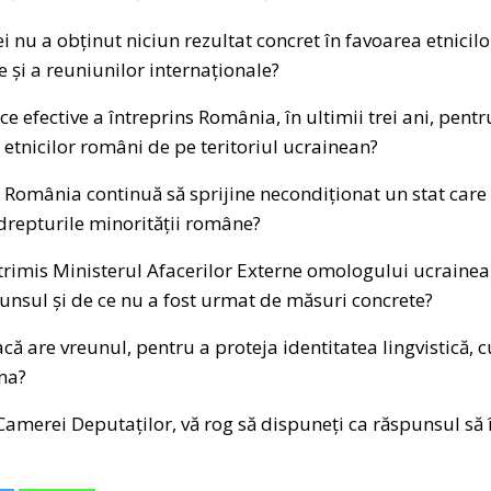
 nu a obținut niciun rezultat concret în favoarea etnicil
e și a reuniunilor internaționale?
e efective a întreprins România, în ultimii trei ani, pent
etnicilor români de pe teritoriul ucrainean?
ă România continuă să sprijine necondiționat un stat care 
drepturile minorității române?
 a trimis Ministerul Afacerilor Externe omologului ucrainea
punsul și de ce nu a fost urmat de măsuri concrete?
că are vreunul, pentru a proteja identitatea lingvistică, c
na?
erei Deputaților, vă rog să dispuneți ca răspunsul să îm