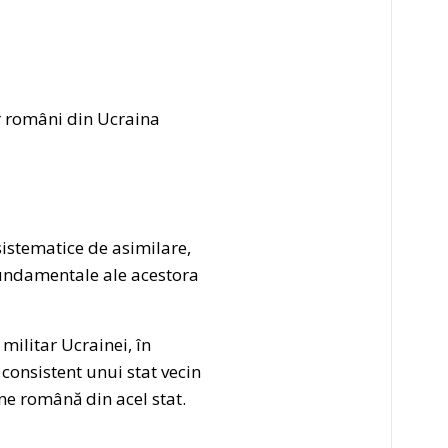
r români din Ucraina
sistematice de asimilare,
fundamentale ale acestora
 militar Ucrainei, în
consistent unui stat vecin
ine română din acel stat.