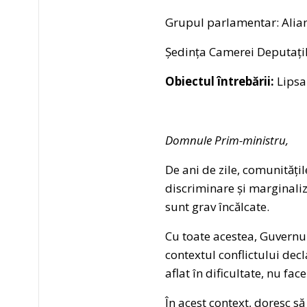
Grupul parlamentar: Alia
Ședința Camerei Deputațil
Obiectul întrebării:
Lipsa 
Domnule Prim-ministru,
De ani de zile, comunități
discriminare și marginali
sunt grav încălcate.
Cu toate acestea, Guvernul 
contextul conflictului dec
aflat în dificultate, nu fa
În acest context, doresc s