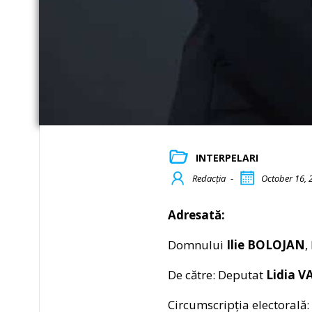
INTERPELARI
Redacția
-
October 16, 
Adresată:
Domnului
Ilie BOLOJAN
,
De către: Deputat
Lidia 
Circumscripția electorală: