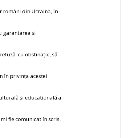
or români din Ucraina, în
ru garantarea și
refuză, cu obstinație, să
n în privința acestei
ulturală și educațională a
i fie comunicat în scris.