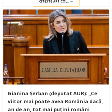
CITEȘTE ARTICOL..
Gianina Șerban (deputat AUR): „Ce
viitor mai poate avea România dacă,
an de an, tot mai puțini români