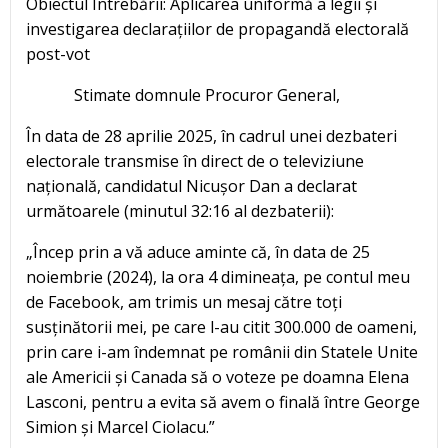
Obiectul Întrebării: Aplicarea uniformă a legii și
investigarea declarațiilor de propagandă electorală
post-vot
Stimate domnule Procuror General,
În data de 28 aprilie 2025, în cadrul unei dezbateri
electorale transmise în direct de o televiziune
națională, candidatul Nicușor Dan a declarat
următoarele (minutul 32:16 al dezbaterii):
„Încep prin a vă aduce aminte că, în data de 25
noiembrie (2024), la ora 4 dimineața, pe contul meu
de Facebook, am trimis un mesaj către toți
susținătorii mei, pe care l-au citit 300.000 de oameni,
prin care i-am îndemnat pe românii din Statele Unite
ale Americii și Canada să o voteze pe doamna Elena
Lasconi, pentru a evita să avem o finală între George
Simion și Marcel Ciolacu.”