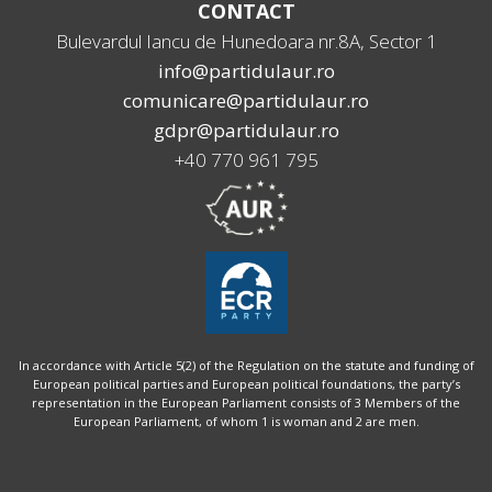
CONTACT
Bulevardul Iancu de Hunedoara nr.8A, Sector 1
info@partidulaur.ro
comunicare@partidulaur.ro
gdpr@partidulaur.ro
+40 770 961 795
In accordance with Article 5(2) of the Regulation on the statute and funding of
European political parties and European political foundations, the party’s
representation in the European Parliament consists of 3 Members of the
European Parliament, of whom 1 is woman and 2 are men.