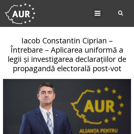
Skip
to
content
Iacob Constantin Ciprian –
Întrebare – Aplicarea uniformă a
legii și investigarea declarațiilor de
propagandă electorală post-vot