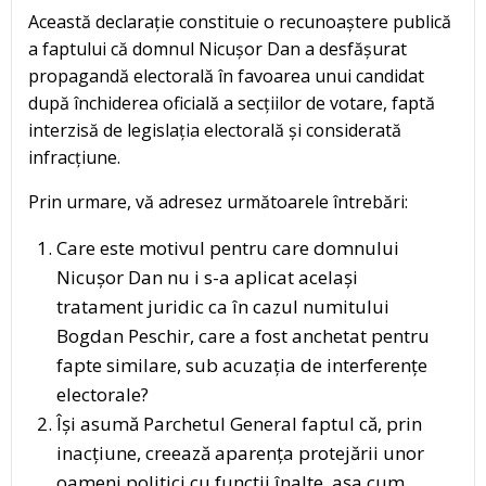
Această declarație constituie o recunoaștere publică
a faptului că domnul Nicușor Dan a desfășurat
propagandă electorală în favoarea unui candidat
după închiderea oficială a secțiilor de votare, faptă
interzisă de legislația electorală și considerată
infracțiune.
Prin urmare, vă adresez următoarele întrebări:
Care este motivul pentru care domnului
Nicușor Dan nu i s-a aplicat același
tratament juridic ca în cazul numitului
Bogdan Peschir, care a fost anchetat pentru
fapte similare, sub acuzația de interferențe
electorale?
Își asumă Parchetul General faptul că, prin
inacțiune, creează aparența protejării unor
oameni politici cu funcții înalte, așa cum