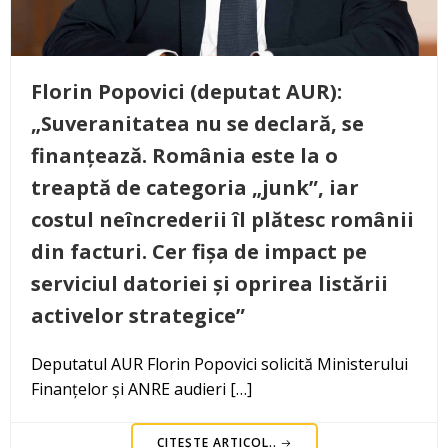
Florin Popovici (deputat AUR):
„Suveranitatea nu se declară, se
finanțează. România este la o
treaptă de categoria „junk”, iar
costul neîncrederii îl plătesc românii
din facturi. Cer fișa de impact pe
serviciul datoriei și oprirea listării
activelor strategice”
Deputatul AUR Florin Popovici solicită Ministerului
Finanțelor și ANRE audieri […]
CITEȘTE ARTICOL..