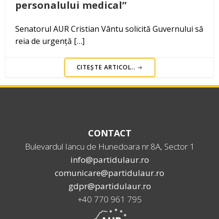
personalului medical”
Senatorul AUR Cristian Vântu solicită Guvernului să
reia de urgență […]
CITEȘTE ARTICOL..
CONTACT
Bulevardul Iancu de Hunedoara nr.8A, Sector 1
info@partidulaur.ro
comunicare@partidulaur.ro
gdpr@partidulaur.ro
+40 770 961 795