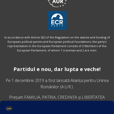
In accordance with Article 5(2) of the Regulation on the statute and funding of
European political parties and European political foundations, the party’s
representation in the European Parliament consists of 3 Members of the
European Parliament, of whom 1 is woman and 2 are men.
Partidul e nou, dar lupta e veche!
Pe 1 decembrie 2019 a fost lansată
Alianța pentru Unirea
Românilor
(A.U.R.).
Prețuim FAMILIA, PATRIA, CREDINȚA și LIBERTATEA