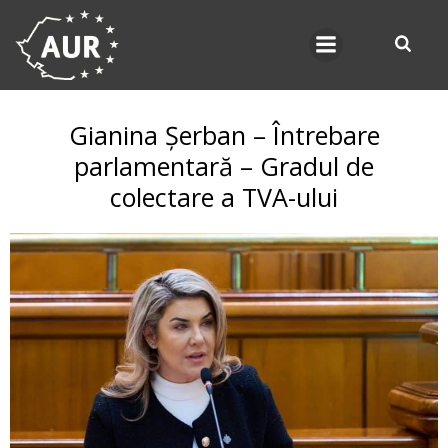
Skip
to
content
Gianina Șerban – Întrebare
parlamentară – Gradul de
colectare a TVA-ului