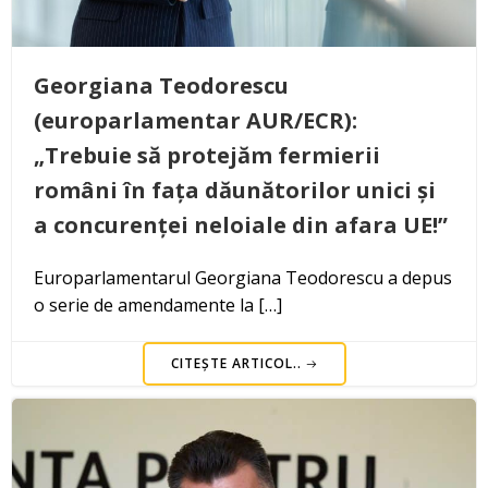
Georgiana Teodorescu
(europarlamentar AUR/ECR):
„Trebuie să protejăm fermierii
români în fața dăunătorilor unici și
a concurenței neloiale din afara UE!”
Europarlamentarul Georgiana Teodorescu a depus
o serie de amendamente la […]
CITEȘTE ARTICOL..