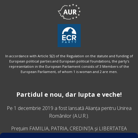
In accordance with Article 5(2) of the Regulation on the statute and funding of
European political parties and European political foundations, the party’s
representation in the European Parliament consists of 3 Members of the
European Parliament, of whom 1 is woman and 2 are men.
Partidul e nou, dar lupta e veche!
Pe 1 decembrie 2019 a fost lansată
Alianța pentru Unirea
Românilor
(A.U.R.).
Prețuim FAMILIA, PATRIA, CREDINȚA și LIBERTATEA