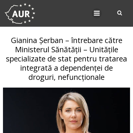
Skip
to
content
Gianina Șerban – întrebare către
Ministerul Sănătății – Unitățile
specializate de stat pentru tratarea
integrată a dependenței de
droguri, nefuncționale