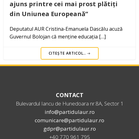
ajuns printre cei mai prost plătiți
din Uniunea Europeană”
Deputatul AUR Cristina-Emanuela Dascălu acuză
Guvernul Bolojan că menține educația […]
CITEȘTE ARTICOL..
CONTACT
Bulevardul Iancu de Hunedoara nr.8A, Sector 1
info@partidulaur.ro
comunicare@partidulaur.ro
gdpr@partidulaur.ro
+40 770 961 795