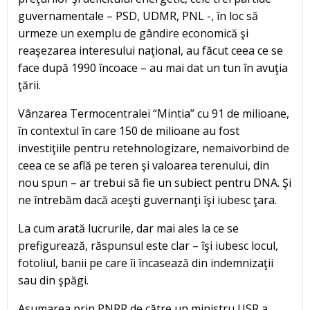
guvernamentale – PSD, UDMR, PNL -, în loc să
urmeze un exemplu de gândire economică şi
reaşezarea interesului naţional, au făcut ceea ce se
face după 1990 încoace – au mai dat un tun în avuţia
ţării.
Vânzarea Termocentralei “Mintia” cu 91 de milioane,
în contextul în care 150 de milioane au fost
investiţiile pentru retehnologizare, nemaivorbind de
ceea ce se află pe teren şi valoarea terenului, din
nou spun – ar trebui să fie un subiect pentru DNA. Şi
ne întrebăm dacă aceşti guvernanţi îşi iubesc ţara.
La cum arată lucrurile, dar mai ales la ce se
prefigurează, răspunsul este clar – îşi iubesc locul,
fotoliul, banii pe care îi încasează din indemnizaţii
sau din şpăgi.
Asumarea prin PNRR de către un ministru USR a