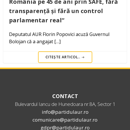
România pe 45 de ani prin SAFE, fără
transparență și fără un control
parlamentar real”
Deputatul AUR Florin Popovici acuză Guvernul
Bolojan că a angajat […]
CITEȘTE ARTICOL..
CONTACT
Bulevardul Iancu de Hunedoara nr.8A, Sector 1
info@partidulaur.ro
comunicare@partidulaur.ro
gdpr@partidulaur.ro