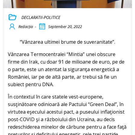
DECLARATII-POLITICE
Redacția
-
September 20, 2022
“Vânzarea ultimei brume de suveranitate”.
Vânzarea Termocentralei “Mintia” unei obscure
firme din Irak, cu doar 91 de milioane de euro, pe de
o parte, este un atentat la siguranţa energetică a
României, iar pe de altă parte, ar trebui să fie un
subiect pentru DNA.
În contextul în care statele vest-europene,
susţinătoare odinioară ale Pactului “Green Deal”, în
virtutea eşecului acestui pact, a puseului inflaţionist
post-COVID şi a războiului din Ucraina, au decis
redeschiderea minelor de cărbune pentru a face faţă
preţurilor şi deficitului energetic, cele trei partide