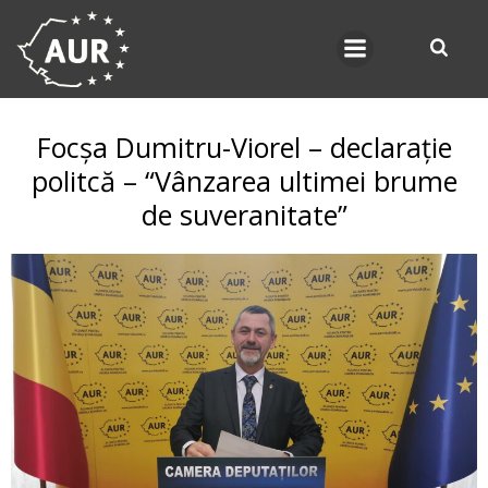
Skip
to
content
Focșa Dumitru-Viorel – declarație
politcă – “Vânzarea ultimei brume
de suveranitate”