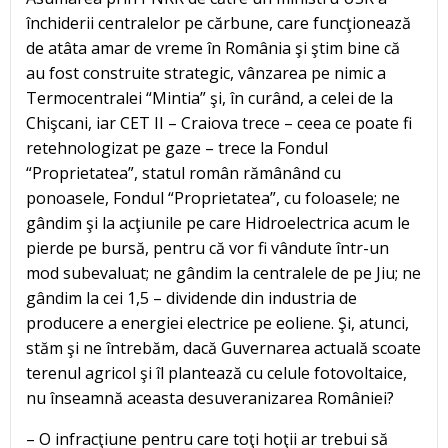
închiderii centralelor pe cărbune, care funcţionează
de atâta amar de vreme în România şi ştim bine că
au fost construite strategic, vânzarea pe nimic a
Termocentralei “Mintia” şi, în curând, a celei de la
Chişcani, iar CET II – Craiova trece – ceea ce poate fi
retehnologizat pe gaze – trece la Fondul
“Proprietatea”, statul român rămânând cu
ponoasele, Fondul “Proprietatea”, cu foloasele; ne
gândim şi la acţiunile pe care Hidroelectrica acum le
pierde pe bursă, pentru că vor fi vândute într-un
mod subevaluat; ne gândim la centralele de pe Jiu; ne
gândim la cei 1,5 – dividende din industria de
producere a energiei electrice pe eoliene. Şi, atunci,
stăm şi ne întrebăm, dacă Guvernarea actuală scoate
terenul agricol şi îl plantează cu celule fotovoltaice,
nu înseamnă aceasta desuveranizarea României?
– O infracţiune pentru care toţi hoţii ar trebui să