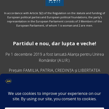
In accordance with Article 5(2) of the Regulation on the statute and funding of
European political parties and European political foundations, the party’s
representation in the European Parliament consists of 3 Members of the
European Parliament, of whom 1 is woman and 2 are men.
Partidul e nou, dar lupta e veche!
Pe 1 decembrie 2019 a fost lansată
Alianța pentru Unirea
Românilor
(A.U.R.).
Prețuim FAMILIA, PATRIA, CREDINȚA și LIBERTATEA
VINO ALĂTURI DE NOI