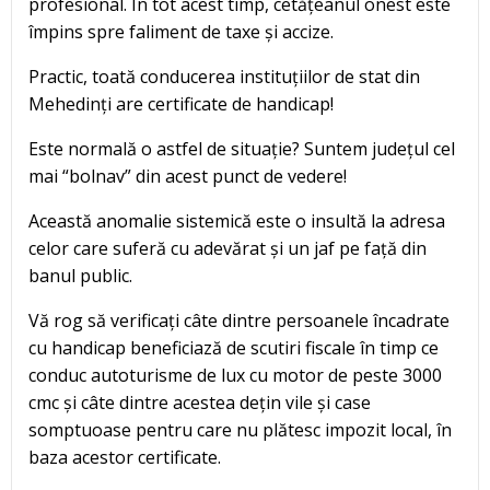
profesional. În tot acest timp, cetățeanul onest este
împins spre faliment de taxe și accize.
Practic, toată conducerea instituțiilor de stat din
Mehedinți are certificate de handicap!
Este normală o astfel de situație? Suntem județul cel
mai “bolnav” din acest punct de vedere!
Această anomalie sistemică este o insultă la adresa
celor care suferă cu adevărat și un jaf pe față din
banul public.
Vă rog să verificați câte dintre persoanele încadrate
cu handicap beneficiază de scutiri fiscale în timp ce
conduc autoturisme de lux cu motor de peste 3000
cmc și câte dintre acestea dețin vile și case
somptuoase pentru care nu plătesc impozit local, în
baza acestor certificate.