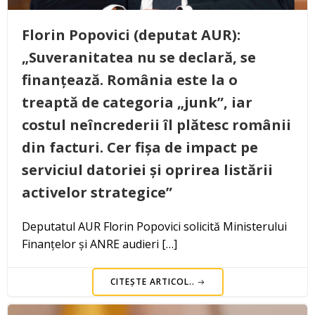
Florin Popovici (deputat AUR):
„Suveranitatea nu se declară, se
finanțează. România este la o
treaptă de categoria „junk”, iar
costul neîncrederii îl plătesc românii
din facturi. Cer fișa de impact pe
serviciul datoriei și oprirea listării
activelor strategice”
Deputatul AUR Florin Popovici solicită Ministerului
Finanțelor și ANRE audieri […]
CITEȘTE ARTICOL..