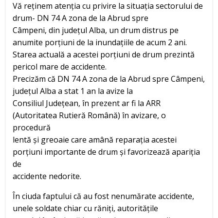
Vă reținem atenția cu privire la situația sectorului de
drum- DN 74 A zona de la Abrud spre
Câmpeni, din județul Alba, un drum distrus pe
anumite porțiuni de la inundațiile de acum 2 ani.
Starea actuală a acestei porțiuni de drum prezintă
pericol mare de accidente.
Precizăm că DN 74 A zona de la Abrud spre Câmpeni,
județul Alba a stat 1 an la avize la
Consiliul Județean, în prezent ar fi la ARR
(Autoritatea Rutieră Română) în avizare, o
procedură
lentă și greoaie care amână reparația acestei
porțiuni importante de drum și favorizează apariția
de
accidente nedorite.
În ciuda faptului că au fost nenumărate accidente,
unele soldate chiar cu răniți, autoritățile