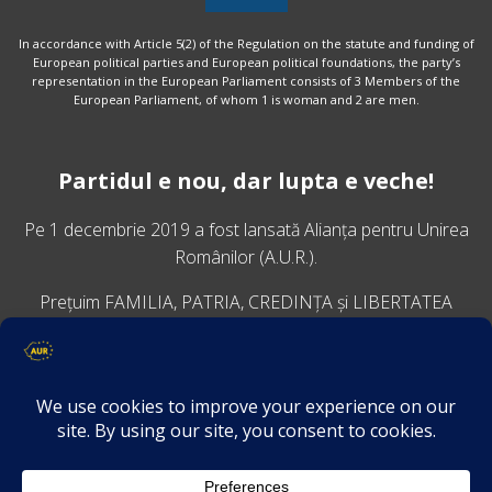
In accordance with Article 5(2) of the Regulation on the statute and funding of
European political parties and European political foundations, the party’s
representation in the European Parliament consists of 3 Members of the
European Parliament, of whom 1 is woman and 2 are men.
Partidul e nou, dar lupta e veche!
Pe 1 decembrie 2019 a fost lansată
Alianța pentru Unirea
Românilor
(A.U.R.).
Prețuim FAMILIA, PATRIA, CREDINȚA și LIBERTATEA
VINO ALĂTURI DE NOI
Descarcă aplicația Platforma AUR