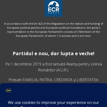
In accordance with Article 5(2) of the Regulation on the statute and funding of
European political parties and European political foundations, the party’s
representation in the European Parliament consists of 3 Members of the
European Parliament, of whom 1 is woman and 2 are men.
Partidul e nou, dar lupta e veche!
Pe 1 decembrie 2019 a fost lansată
Alianța pentru Unirea
Românilor
(A.U.R.).
Prețuim FAMILIA, PATRIA, CREDINȚA și LIBERTATEA