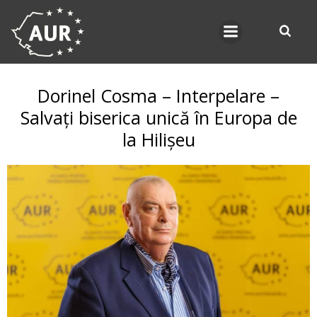
Skip
to
content
Dorinel Cosma – Interpelare –
Salvați biserica unică în Europa de
la Hilișeu