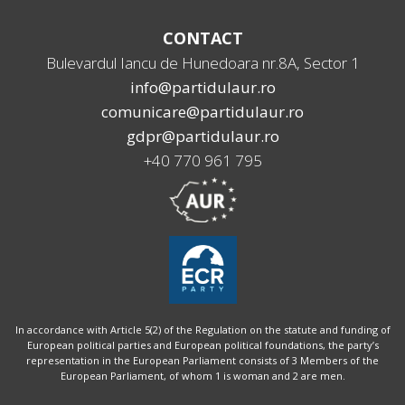
CONTACT
Bulevardul Iancu de Hunedoara nr.8A, Sector 1
info@partidulaur.ro
comunicare@partidulaur.ro
gdpr@partidulaur.ro
+40 770 961 795
In accordance with Article 5(2) of the Regulation on the statute and funding of
European political parties and European political foundations, the party’s
representation in the European Parliament consists of 3 Members of the
European Parliament, of whom 1 is woman and 2 are men.