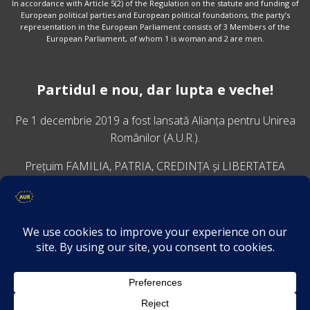
In accordance with Article 5(2) of the Regulation on the statute and funding of
European political parties and European political foundations, the party’s
representation in the European Parliament consists of 3 Members of the
European Parliament, of whom 1 is woman and 2 are men.
Partidul e nou, dar lupta e veche!
Pe 1 decembrie 2019 a fost lansată
Alianța pentru Unirea
Românilor
(A.U.R.).
Prețuim FAMILIA, PATRIA, CREDINȚA și LIBERTATEA
VINO ALĂTURI DE NOI
Descarcă aplicația Platforma AUR
Termeni și condiții de confidențialitate