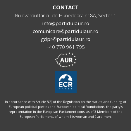
CONTACT
Bulevardul Iancu de Hunedoara nr.8A, Sector 1
info@partidulaur.ro
comunicare@partidulaur.ro
gdpr@partidulaur.ro
+40 770 961 795
In accordance with Article 5(2) of the Regulation on the statute and funding of
European political parties and European political foundations, the party’s
representation in the European Parliament consists of 3 Members of the
European Parliament, of whom 1 is woman and 2 are men.