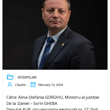
INTERPELARI
Claudia
-
February 13, 2024
Către: Alina-Ștefania GORGHIU, Ministru al justiției
De la: Daniel – Sorin GHEBA
Deputat AUR, circumscripția electorală nr. 17, Dolj