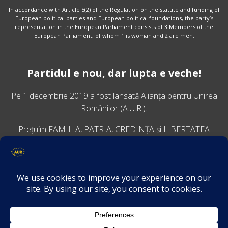
In accordance with Article 5(2) of the Regulation on the statute and funding of
European political parties and European political foundations, the party’s
representation in the European Parliament consists of 3 Members of the
European Parliament, of whom 1 is woman and 2 are men.
Partidul e nou, dar lupta e veche!
Pe 1 decembrie 2019 a fost lansată
Alianța pentru Unirea
Românilor
(A.U.R.).
Prețuim FAMILIA, PATRIA, CREDINȚA și LIBERTATEA
VINO ALĂTURI DE NOI
Descarcă aplicația Platforma AUR
Termeni și condiții de confidențialitate