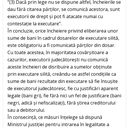
“(3) Dacă prin lege nu se dispune altfel, încheierile se
dau fără citarea părților, se comunică acestora, sunt
executorii de drept și pot fi atacate numai cu
contestație la executare”.
În concluzie, orice încheiere privind eliberarea unor
sume de bani în cadrul dosarelor de executare silită,
este obligatoriu a fi comunicată părților din dosar.
Cu toate acestea, în majoritatea covârșitoare a
cazurilor, executorii judecătorești nu comunică
aceste încheieri de disribuire a sumelor obținute
prin executare silită, creându-se astfel condițiile ca
sume de bani rezultate din executare să fie însușite
de executorul judecătoresc, fie cu justificări aparent
legale (bani gri), fie fără nici un fel de justificare (bani
negri, adică și nefiscalizați), fără știrea creditorului
sau a debitorului.
În consecință, ce măsuri înțelege să dispună
Ministrul justiției pentru intrarea în legalitate a