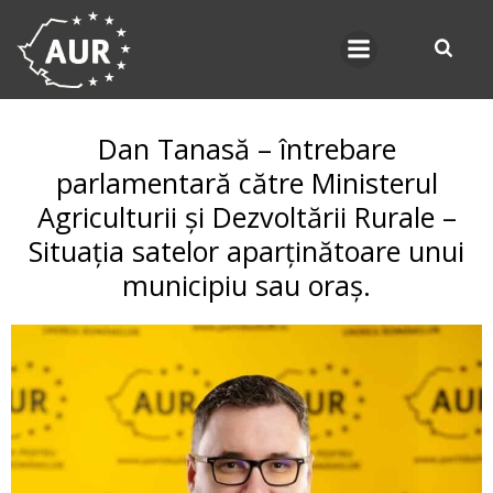
Skip
to
content
Dan Tanasă – întrebare
parlamentară către Ministerul
Agriculturii și Dezvoltării Rurale –
Situația satelor aparținătoare unui
municipiu sau oraș.