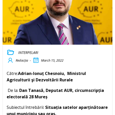
INTERPELARI
Redacția
-
March 15, 2022
Către:
Adrian-Ionuț Chesnoiu
, Ministrul
Agriculturii şi Dezvoltării Rurale
De la:
Dan Tanasă, Deputat AUR, circumscripția
electorală 28 Mureș
Subiectul întrebării:
Situația satelor aparținătoare
unui municipiu sau oraș.