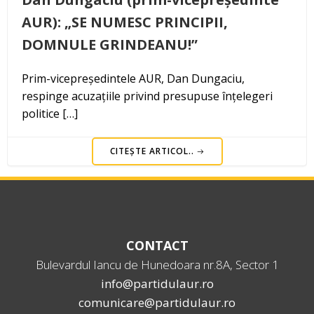
AUR): „SE NUMESC PRINCIPII,
DOMNULE GRINDEANU!”
Prim-vicepreședintele AUR, Dan Dungaciu,
respinge acuzațiile privind presupuse înțelegeri
politice […]
CITEȘTE ARTICOL..
CONTACT
Bulevardul Iancu de Hunedoara nr.8A, Sector 1
info@partidulaur.ro
comunicare@partidulaur.ro