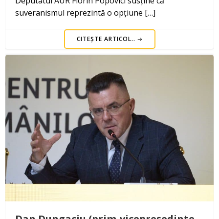
Deputatul AUR Florin Popovici susține că
suveranismul reprezintă o opțiune […]
CITEȘTE ARTICOL..
Dan Dungaciu (prim-vicepreședinte