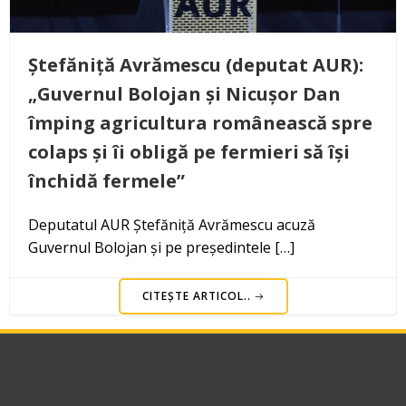
Ștefăniță Avrămescu (deputat AUR):
„Guvernul Bolojan și Nicușor Dan
împing agricultura românească spre
colaps și îi obligă pe fermieri să își
închidă fermele”
Deputatul AUR Ștefăniță Avrămescu acuză
Guvernul Bolojan și pe președintele […]
CITEȘTE ARTICOL..