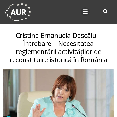
Skip
to
content
Cristina Emanuela Dascălu –
Întrebare – Necesitatea
reglementării activităților de
reconstituire istorică în România