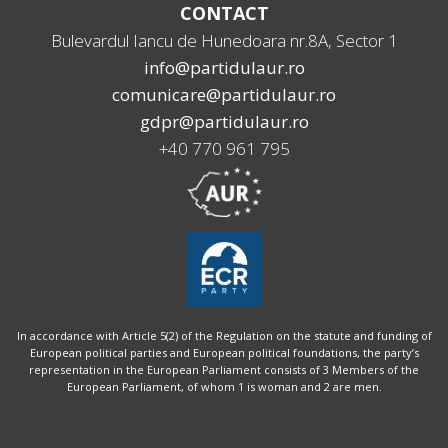
CONTACT
Bulevardul Iancu de Hunedoara nr.8A, Sector 1
info@partidulaur.ro
comunicare@partidulaur.ro
gdpr@partidulaur.ro
+40 770 961 795
In accordance with Article 5(2) of the Regulation on the statute and funding of
European political parties and European political foundations, the party’s
representation in the European Parliament consists of 3 Members of the
European Parliament, of whom 1 is woman and 2 are men.