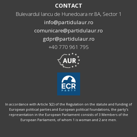
CONTACT
Bulevardul Iancu de Hunedoara nr.8A, Sector 1
info@partidulaur.ro
comunicare@partidulaur.ro
gdpr@partidulaur.ro
+40 770 961 795
In accordance with Article 5(2) of the Regulation on the statute and funding of
European political parties and European political foundations, the party’s
representation in the European Parliament consists of 3 Members of the
European Parliament, of whom 1 is woman and 2 are men.