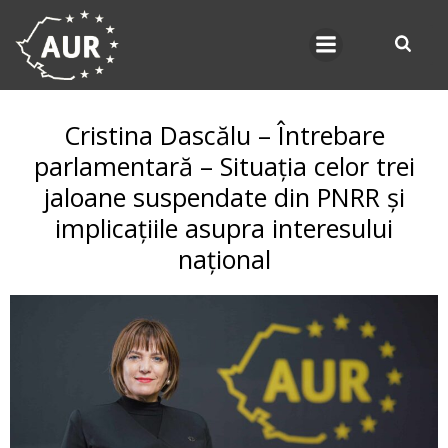
Skip
to
content
Cristina Dascălu – Întrebare
parlamentară – Situația celor trei
jaloane suspendate din PNRR și
implicațiile asupra interesului
național