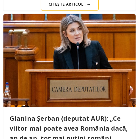
CITEȘTE ARTICOL..
Gianina Șerban (deputat AUR): „Ce
viitor mai poate avea România dacă,
an de an, tot mai puțini români