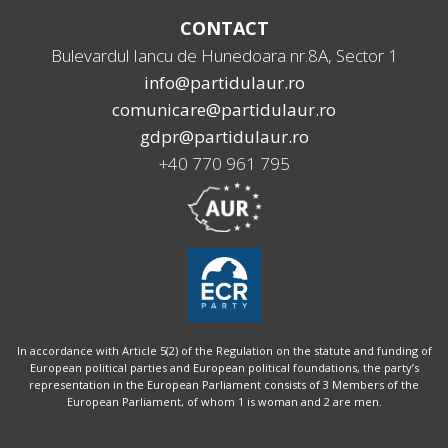
CONTACT
Bulevardul Iancu de Hunedoara nr.8A, Sector 1
info@partidulaur.ro
comunicare@partidulaur.ro
gdpr@partidulaur.ro
+40 770 961 795
In accordance with Article 5(2) of the Regulation on the statute and funding of
European political parties and European political foundations, the party’s
representation in the European Parliament consists of 3 Members of the
European Parliament, of whom 1 is woman and 2 are men.