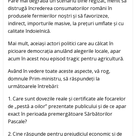
Pare mai degrabă un scenariu bine regizat, menit să
distrugă încrederea consumatorilor români în
produsele fermierilor noștri și să favorizeze,
indirect, importurile masive, la prețuri umflate și cu
calitate îndoielnică.
Mai mult, aceiași actori politici care au călcat în
picioare democrația anulând alegerile locale, apar
acum în acest nou episod tragic pentru agricultură.
Având în vedere toate aceste aspecte, vă rog,
domnule Prim-ministru, să răspundeți la
următoarele întrebări:
1. Care sunt dovezile reale și certificate ale focarelor
de „pestă a oilor” prezentate publicului și de ce apar
exact în perioada premergătoare Sărbătorilor
Pascale?
2. Cine răspunde pentru prejudiciul economic și de