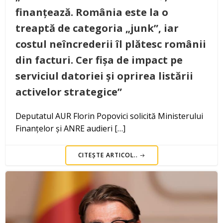
finanțează. România este la o
treaptă de categoria „junk”, iar
costul neîncrederii îl plătesc românii
din facturi. Cer fișa de impact pe
serviciul datoriei și oprirea listării
activelor strategice”
Deputatul AUR Florin Popovici solicită Ministerului
Finanțelor și ANRE audieri […]
CITEȘTE ARTICOL..