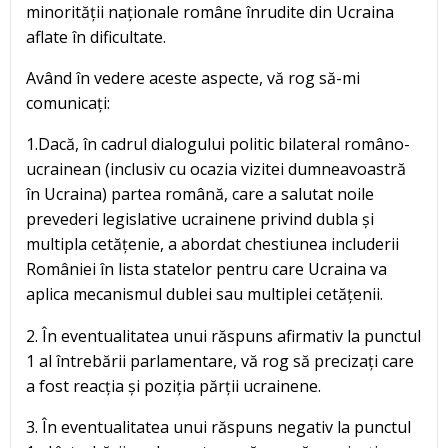
minorității naționale române înrudite din Ucraina
aflate în dificultate.
Având în vedere aceste aspecte, vă rog să-mi
comunicați:
1.Dacă, în cadrul dialogului politic bilateral româno-
ucrainean (inclusiv cu ocazia vizitei dumneavoastră
în Ucraina) partea română, care a salutat noile
prevederi legislative ucrainene privind dubla și
multipla cetățenie, a abordat chestiunea includerii
României în lista statelor pentru care Ucraina va
aplica mecanismul dublei sau multiplei cetățenii.
2. În eventualitatea unui răspuns afirmativ la punctul
1 al întrebării parlamentare, vă rog să precizați care
a fost reacția și poziția părții ucrainene.
3. În eventualitatea unui răspuns negativ la punctul