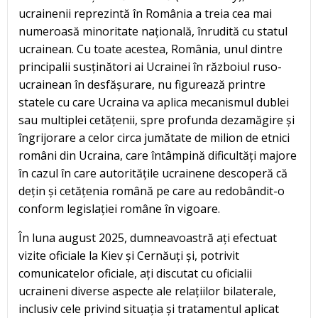
ucrainenii reprezintă în România a treia cea mai
numeroasă minoritate națională, înrudită cu statul
ucrainean. Cu toate acestea, România, unul dintre
principalii susținători ai Ucrainei în războiul ruso-
ucrainean în desfășurare, nu figurează printre
statele cu care Ucraina va aplica mecanismul dublei
sau multiplei cetățenii, spre profunda dezamăgire și
îngrijorare a celor circa jumătate de milion de etnici
români din Ucraina, care întâmpină dificultăți majore
în cazul în care autoritățile ucrainene descoperă că
dețin și cetățenia română pe care au redobândit-o
conform legislației române în vigoare.
În luna august 2025, dumneavoastră ați efectuat
vizite oficiale la Kiev și Cernăuți și, potrivit
comunicatelor oficiale, ați discutat cu oficialii
ucraineni diverse aspecte ale relațiilor bilaterale,
inclusiv cele privind situația și tratamentul aplicat