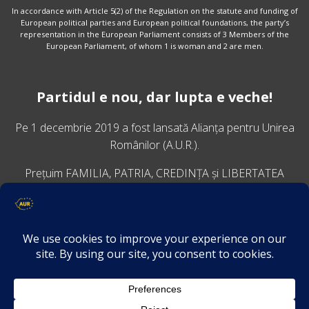
In accordance with Article 5(2) of the Regulation on the statute and funding of
European political parties and European political foundations, the party’s
representation in the European Parliament consists of 3 Members of the
European Parliament, of whom 1 is woman and 2 are men.
Partidul e nou, dar lupta e veche!
Pe 1 decembrie 2019 a fost lansată
Alianța pentru Unirea
Românilor
(A.U.R.).
Prețuim FAMILIA, PATRIA, CREDINȚA și LIBERTATEA
VINO ALĂTURI DE NOI
Descarcă aplicația Platforma AUR
Termeni și condiții de confidențialitate