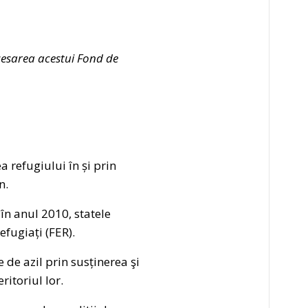
cesarea acestui Fond de
a refugiului în și prin
n.
în anul 2010, statele
fugiați (FER).
de azil prin susținerea şi
itoriul lor.