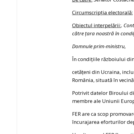
Circumscripția electorală:
Obiectul interpelării:
. Con
către țara noastră în condiț
Domnule prim-ministru,
În condițiile războiului d
cetățeni din Ucraina, inclu
România, situată în vecină
Potrivit datelor Biroului 
membre ale Uniunii Europe
FER are ca scop promovarea
încurajarea eforturilor de