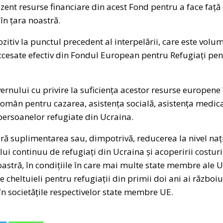
zent resurse financiare din acest Fond pentru a face față c
în țara noastră.
zitiv la punctul precedent al interpelării, care este volu
accesate efectiv din Fondul European pentru Refugiați pent
ernului cu privire la suficiența acestor resurse europene î
român pentru cazarea, asistența socială, asistența medica
persoanelor refugiate din Ucraina.
ră suplimentarea sau, dimpotrivă, reducerea la nivel naț
ului continuu de refugiați din Ucraina și acoperirii costu
noastră, în condițiile în care mai multe state membre ale 
e cheltuieli pentru refugiații din primii doi ani ai război
 în societățile respectivelor state membre UE.