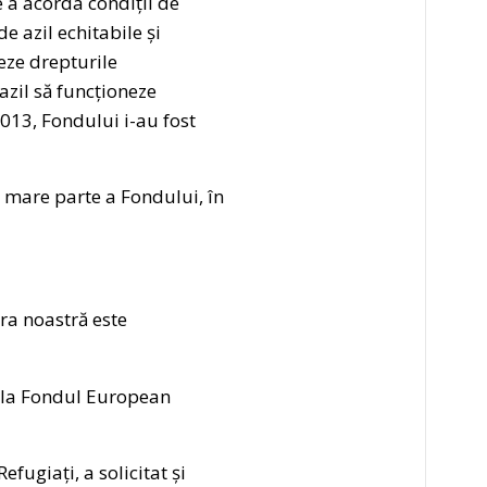
e a acorda condiții de
e azil echitabile și
jeze drepturile
azil să funcționeze
2013, Fondului i-au fost
 mare parte a Fondului, în
ra noastră este
, la Fondul European
ugiați, a solicitat și