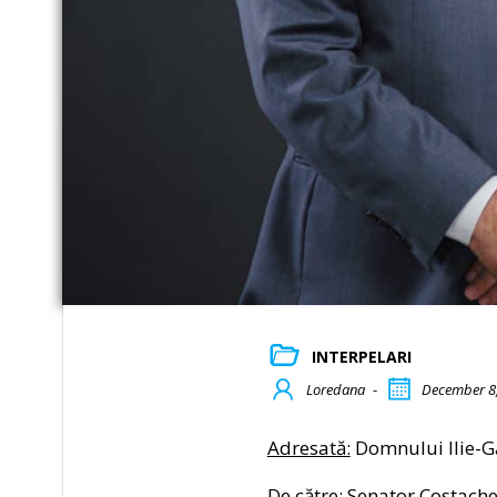
INTERPELARI
Loredana
-
December 8
Adresată:
Domnului Ilie-G
De către:
Senator Costach