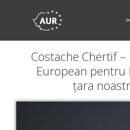
Skip
to
content
D
Costache Chertif – 
European pentru R
țara noastr