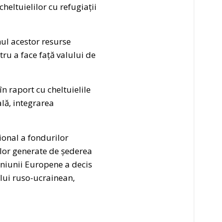
heltuielilor cu refugiații
mul acestor resurse
ru a face față valului de
n raport cu cheltuielile
lă, integrarea
ional a fondurilor
rilor generate de șederea
Uniunii Europene a decis
ului ruso-ucrainean,