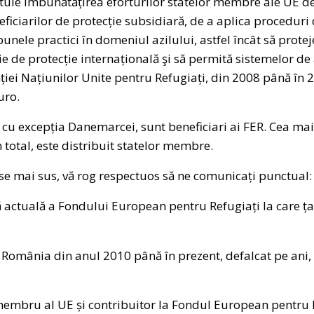
tituie îmbunătățirea eforturilor statelor membre ale UE d
eficiarilor de protecție subsidiară, de a aplica proceduri d
unele practici în domeniul azilului, astfel încât să prote
ie de protecție internațională şi să permită sistemelor de 
ției Națiunilor Unite pentru Refugiați, din 2008 până în 
uro.
cu excepția Danemarcei, sunt beneficiari ai FER. Cea mai
 total, este distribuit statelor membre.
se mai sus, vă rog respectuos să ne comunicați punctual:
ă actuală a Fondului European pentru Refugiați la care ța
t România din anul 2010 până în prezent, defalcat pe ani
embru al UE și contribuitor la Fondul European pentru Ref