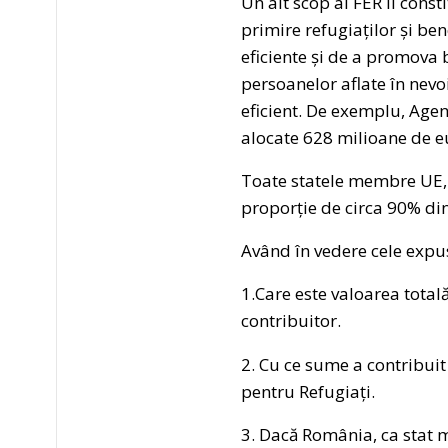
Un alt scop al FER îl cons
primire refugiaților și ben
eficiente și de a promova b
persoanelor aflate în nevo
eficient. De exemplu, Agen
alocate 628 milioane de e
Toate statele membre UE, 
proporție de circa 90% din
Având în vedere cele expu
1.Care este valoarea total
contribuitor.
2. Cu ce sume a contribui
pentru Refugiați.
3. Dacă România, ca stat m