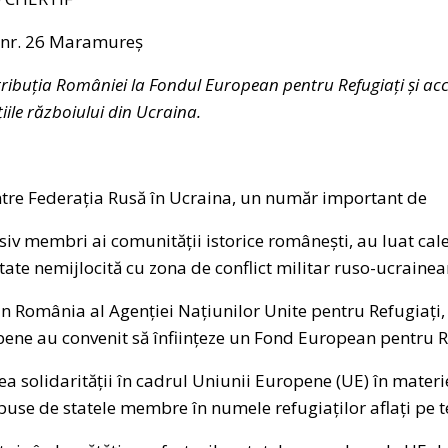
nr. 26 Maramureș
tribuția României la Fondul European pentru Refugiați și ac
iile războiului din Ucraina.
intre Federația Rusă în Ucraina, un număr important de
siv membri ai comunității istorice românești, au luat cale
tate nemijlocită cu zona de conflict militar ruso-ucrainea
din România al Agenției Națiunilor Unite pentru Refugiați, 
ne au convenit să înființeze un Fond European pentru Re
 solidarității în cadrul Uniunii Europene (UE) în materie 
puse de statele membre în numele refugiaților aflați pe ter