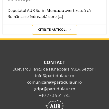
Deputatul AUR Sorin Muncaciu avertizează că
România se îndreaptă spre […]
CITEȘTE ARTICOL..
CONTACT
Bulevardul Iancu de Hunedoara nr.8A, Sector 1
info@partidulaur.ro
comunicare@partidulaur.ro
gdpr@partidulaur.ro
+40 770 961 795