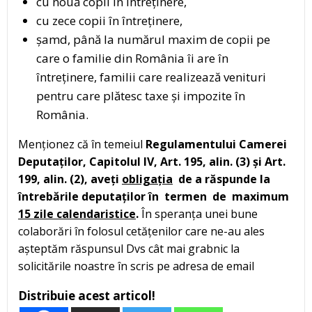
cu nouă copii în întreținere,
cu zece copii în întreținere,
șamd, până la numărul maxim de copii pe
care o familie din România îi are în
întreținere, familii care realizează venituri
pentru care plătesc taxe și impozite în
România.
Menționez că în temeiul
Regulamentului Camerei
Deputaților, Capitolul IV, Art. 195, alin. (3) și Art.
199, alin. (2), aveți
obligația
de a răspunde la
întrebările deputaților în termen de maximum
15 zile calendaristice
.
În speranța unei bune
colaborări în folosul cetățenilor care ne-au ales
așteptăm răspunsul Dvs cât mai grabnic la
solicitările noastre în scris pe adresa de email
Distribuie acest articol!