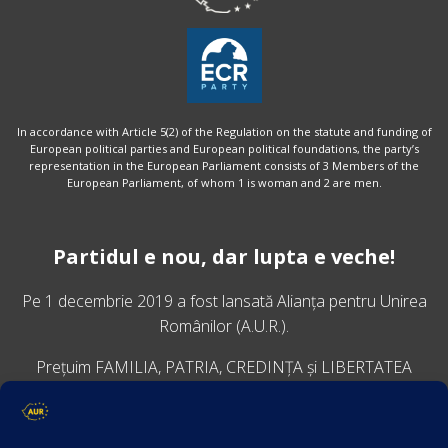
In accordance with Article 5(2) of the Regulation on the statute and funding of
European political parties and European political foundations, the party’s
representation in the European Parliament consists of 3 Members of the
European Parliament, of whom 1 is woman and 2 are men.
Partidul e nou, dar lupta e veche!
Pe 1 decembrie 2019 a fost lansată
Alianța pentru Unirea
Românilor
(A.U.R.).
Prețuim FAMILIA, PATRIA, CREDINȚA și LIBERTATEA