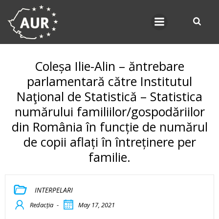
Skip
to
content
Coleșa Ilie-Alin – ăntrebare
parlamentară către Institutul
Naţional de Statistică – Statistica
numărului familiilor/gospodăriilor
din România în funcție de numărul
de copii aflați în întreținere per
familie.
INTERPELARI
Redacția
-
May 17, 2021